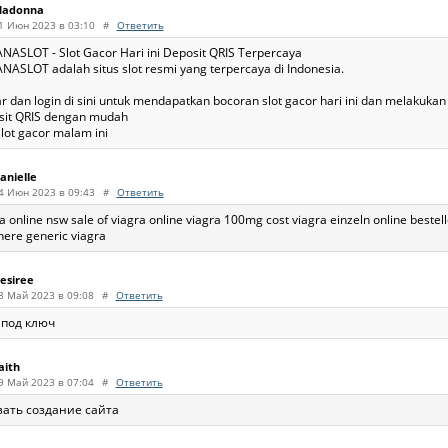
adonna
1 Июн 2023 в 03:10
#
Ответить
NASLOT - Slot Gacor Hari ini Deposit QRIS Terpercaya
ASLOT adalah situs slot resmi yang terpercaya di Indonesia.
r dan login di sini untuk mendapatkan bocoran slot gacor hari ini dan melakukan 
sit QRIS dengan mudah
slot gacor malam ini
anielle
4 Июн 2023 в 09:43
#
Ответить
a online nsw sale of viagra online viagra 100mg cost viagra einzeln online bestel
here generic viagra
esiree
8 Май 2023 в 09:08
#
Ответить
 под ключ
aith
9 Май 2023 в 07:04
#
Ответить
зать создание сайта