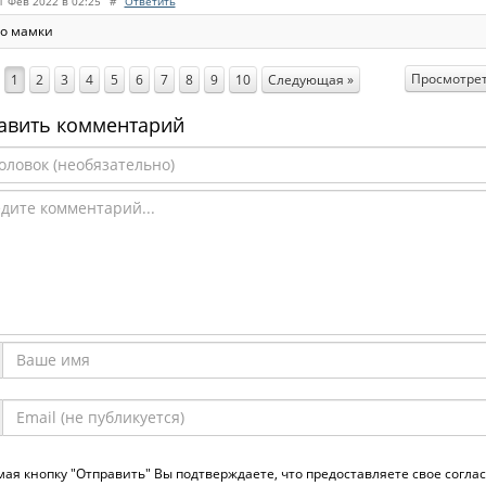
1 Фев 2022 в 02:25
#
Ответить
о мамки
Просмотрет
1
2
3
4
5
6
7
8
9
10
Следующая »
авить комментарий
ая кнопку "Отправить" Вы подтверждаете, что предоставляете свое согла