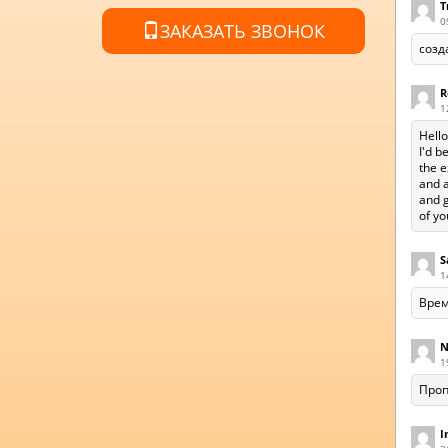
T
0
ЗАКАЗАТЬ ЗВОНОК
созд
R
1
Hello
I'd b
the e
and a
and g
of yo
S
1
Врем
N
1
Проп
I