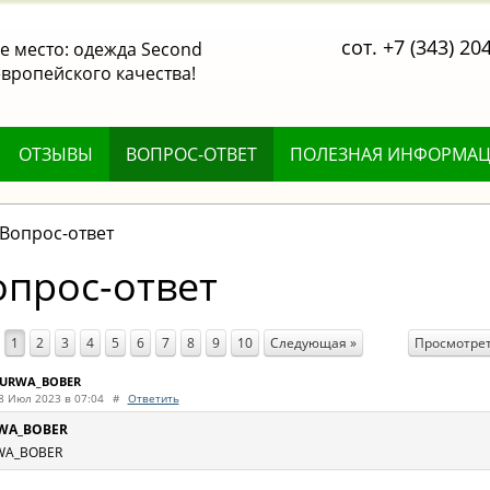
сот. +7 (343) 20
 место: одежда Second
вропейского качества!
ОТЗЫВЫ
ВОПРОС-ОТВЕТ
ПОЛЕЗНАЯ ИНФОРМА
Вопрос-ответ
опрос-ответ
Просмотрет
1
2
3
4
5
6
7
8
9
10
Следующая »
URWA_BOBER
8 Июл 2023 в 07:04
#
Ответить
WA_BOBER
WA_BOBER