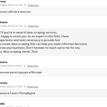
rena
9 Май 2023 в 21:49
#
Ответить
ание сайтов в минске
enato
2 Мар 2023 в 21:56
#
Ответить
! If you're in need of data scraping services,
e happy to assist you. As an expert in this field, I have
xperience and tools necessary to provide fast
ccurate data scraping that can help you make informed decisions
row your business. Don't hesitate to reach out to me for any
ur data scraping needs. Elsie
anora
4 Янв 2023 в 09:36
#
Ответить
енная регистрация в Москве
orma
9 Окт 2022 в 01:08
#
Ответить
иска в Санкт-Петербурге
ndia