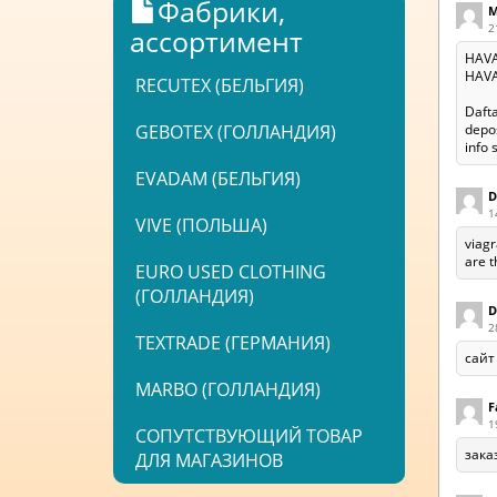
Фабрики,
M
2
ассортимент
HAVA
HAVAN
RECUTEX (БЕЛЬГИЯ)
Dafta
GEBOTEX (ГОЛЛАНДИЯ)
depo
info 
EVADAM (БЕЛЬГИЯ)
D
1
VIVE (ПОЛЬША)
viagr
are t
EURO USED CLOTHING
(ГОЛЛАНДИЯ)
D
2
TEXTRADE (ГЕРМАНИЯ)
сайт
MARBO (ГОЛЛАНДИЯ)
F
1
СОПУТСТВУЮЩИЙ ТОВАР
зака
ДЛЯ МАГАЗИНОВ