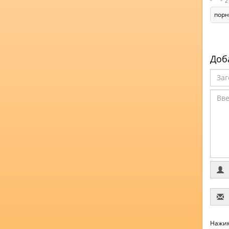
2
порн
Доб
Нажим