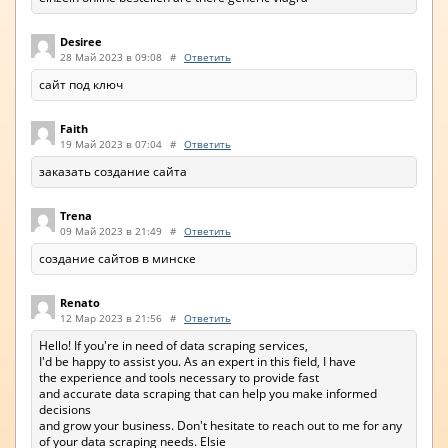
Desiree
28 Май 2023 в 09:08
#
Ответить
сайт под ключ
Faith
19 Май 2023 в 07:04
#
Ответить
заказать создание сайта
Trena
09 Май 2023 в 21:49
#
Ответить
создание сайтов в минске
Renato
12 Мар 2023 в 21:56
#
Ответить
Hello! If you're in need of data scraping services,
I'd be happy to assist you. As an expert in this field, I have
the experience and tools necessary to provide fast
and accurate data scraping that can help you make informed
decisions
and grow your business. Don't hesitate to reach out to me for any
of your data scraping needs. Elsie