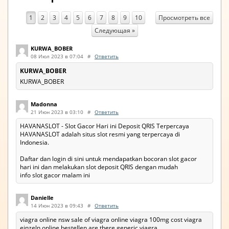
Просмотреть все
1
2
3
4
5
6
7
8
9
10
Следующая »
KURWA_BOBER
08 Июл 2023 в 07:04
#
Ответить
KURWA_BOBER
KURWA_BOBER
Madonna
21 Июн 2023 в 03:10
#
Ответить
HAVANASLOT - Slot Gacor Hari ini Deposit QRIS Terpercaya
HAVANASLOT adalah situs slot resmi yang terpercaya di
Indonesia.
Daftar dan login di sini untuk mendapatkan bocoran slot gacor
hari ini dan melakukan slot deposit QRIS dengan mudah
info slot gacor malam ini
Danielle
14 Июн 2023 в 09:43
#
Ответить
viagra online nsw sale of viagra online viagra 100mg cost viagra
einzeln online bestellen are there generic viagra