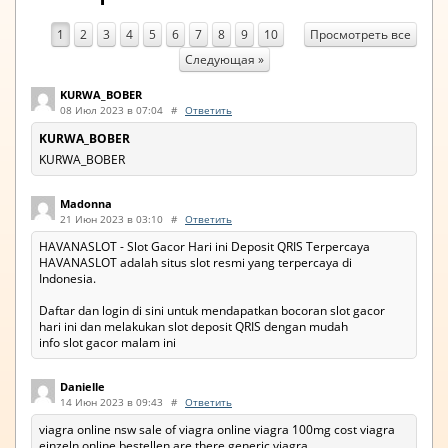
Просмотреть все
1
2
3
4
5
6
7
8
9
10
Следующая »
KURWA_BOBER
08 Июл 2023 в 07:04
#
Ответить
KURWA_BOBER
KURWA_BOBER
Madonna
21 Июн 2023 в 03:10
#
Ответить
HAVANASLOT - Slot Gacor Hari ini Deposit QRIS Terpercaya
HAVANASLOT adalah situs slot resmi yang terpercaya di
Indonesia.
Daftar dan login di sini untuk mendapatkan bocoran slot gacor
hari ini dan melakukan slot deposit QRIS dengan mudah
info slot gacor malam ini
Danielle
14 Июн 2023 в 09:43
#
Ответить
viagra online nsw sale of viagra online viagra 100mg cost viagra
einzeln online bestellen are there generic viagra