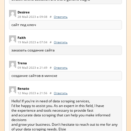
Desiree
28 Май 2023 в 09:08
#
Ответить
сайт под ключ
Faith
19 Май 2023 в 07:04
#
Ответить
заказать создание сайта
Trena
09 Май 2023 в 21:49
#
Ответить
создание сайтов в минске
Renato
12 Мар 2023 в 21:56
#
Ответить
Hello! If you're in need of data scraping services,
I'd be happy to assist you. As an expert in this field, I have
the experience and tools necessary to provide fast
and accurate data scraping that can help you make informed
decisions
and grow your business. Don't hesitate to reach out to me for any
of your data scraping needs. Elsie