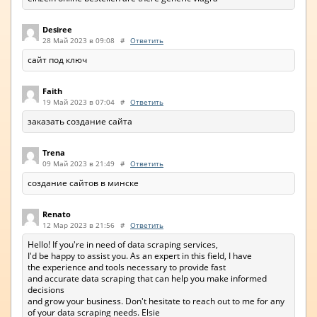
Desiree
28 Май 2023 в 09:08
#
Ответить
сайт под ключ
Faith
19 Май 2023 в 07:04
#
Ответить
заказать создание сайта
Trena
09 Май 2023 в 21:49
#
Ответить
создание сайтов в минске
Renato
12 Мар 2023 в 21:56
#
Ответить
Hello! If you're in need of data scraping services,
I'd be happy to assist you. As an expert in this field, I have
the experience and tools necessary to provide fast
and accurate data scraping that can help you make informed
decisions
and grow your business. Don't hesitate to reach out to me for any
of your data scraping needs. Elsie