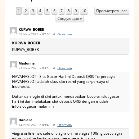
Просмотреть все
1
2
3
4
5
6
7
8
9
10
Следующая »
KURWA_BOBER
08 Июл 2023 в 07:04
#
Ответить
KURWA_BOBER
KURWA_BOBER
Madonna
21 Июн 2023 в 03:10
#
Ответить
HAVANASLOT - Slot Gacor Hari ini Deposit QRIS Terpercaya
HAVANASLOT adalah situs slot resmi yang terpercaya di
Indonesia.
Daftar dan login di sini untuk mendapatkan bocoran slot gacor
hari ini dan melakukan slot deposit QRIS dengan mudah
info slot gacor malam ini
Danielle
14 Июн 2023 в 09:43
#
Ответить
viagra online nsw sale of viagra online viagra 100mg cost viagra
einzeln online bestellen are there generic viagra