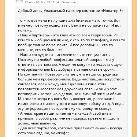
12 Апр 2016 в 08:15
#
Ответить
Добрый день, Уважаемый партнер компании «Новатор-Е»!
То, что времена не лучшие для бизнеса – это точно. Вот
именно поэтому позвольте с Вами не согласиться. И вот
почему:
- Наши партнеры – это клиенты со всей территории РФ. С
кем-то мы общаемся лично, с кем-то по телефону, а кем-то
вообще только по эл. почте. И все довольны – кто-то
меньше, кто-то больше;
- Наши сотрудники – исключительно специалисты.
Поэтому на любой профессиональный вопрос – могут
ответить с легкостью. А если не могут – то недостающую
информацию для Вас добудут в самые сжатые сроки.
Но компания «Новатор» считает, что наши сотрудники
больше чем профессионалы. Ведь настоящим искусством
считается, если между менеджером и клиентом
появляется неосязаемая дружеская связь и они могут
поговорить не только о делах, но и личной жизни обоих.
Мы знаем когда и у кого День рождения, у кого какие
изменения в жизни, у кого и как зовут собаку и т.д. А ведь
эту информация постороннему человеку не скажут.
- А некоторые наши клиенты – в каждый свой визит
привозят с собой различные подарки, презенты.......или
домашнюю выпечку;
- Для всех партнеров, которые приезжают лично – всегда
есть зона отдыха, чай/кофе;