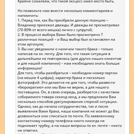
Крайне сожалеем, что такой эксцесс имел место быть.
Но позвольте нам внести несколько комментариев и
напомнить:
1. Перед тем, как Вы приобрели данную позицию –
Владимир приезжал дважды. И дважды ее просматривал
(70-80% от всего мешка) лично с супругой;
2. В процессе выбора Вами было просмотрено 7
различных позиций – и Ваш выбор был остановлен на
этом артикуле;
3. Вы нас уведомили о наличии такого брака – только
написав на эл. почту. Для того, что такая ситуация в
дальнейшем не повторялась (для других наших клиентов
и для нашей компании) – нам необходимо знать больше
информации!
Для того, чтобы разобраться – необходим номер партии
(на мешке 4 цифры), характер брака и несколько
фотографий. Это делается не для того, чтобы развести
«бюрократию» или мы Вам не верим, а для нашего
поставщика. Он, в свою очередь, разберется с качеством
собираемого товара секонд-хенд, а мы предложим Вам
несколько способов урегулирования спорной ситуации.
Однако, как до начала сотрудничества, так и после
выявления Вами брака, наша компания не может до Вас
дозвониться или списаться по почте. По заявленному
контактному номеру телефона никто никогда не
поднимает трубку, а на наши вопросы по эл. почте – никто
не ответил.