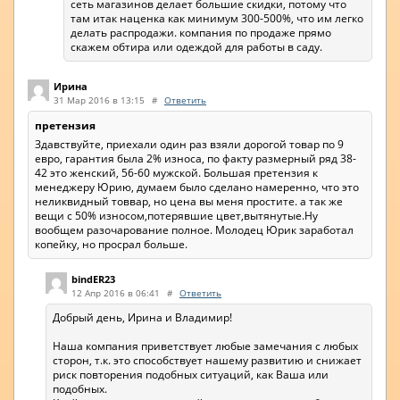
сеть магазинов делает большие скидки, потому что
там итак наценка как минимум 300-500%, что им легко
делать распродажи. компания по продаже прямо
скажем обтира или одеждой для работы в саду.
Ирина
31 Мар 2016 в 13:15
#
Ответить
претензия
Здавствуйте, приехали один раз взяли дорогой товар по 9
евро, гарантия была 2% износа, по факту размерный ряд 38-
42 это женский, 56-60 мужской. Большая претензия к
менеджеру Юрию, думаем было сделано намеренно, что это
неликвидный товвар, но цена вы меня простите. а так же
вещи с 50% износом,потерявшие цвет,вытянутые.Ну
вообщем разочарование полное. Молодец Юрик заработал
копейку, но просрал больше.
bindER23
12 Апр 2016 в 06:41
#
Ответить
Добрый день, Ирина и Владимир!
Наша компания приветствует любые замечания с любых
сторон, т.к. это способствует нашему развитию и снижает
риск повторения подобных ситуаций, как Ваша или
подобных.