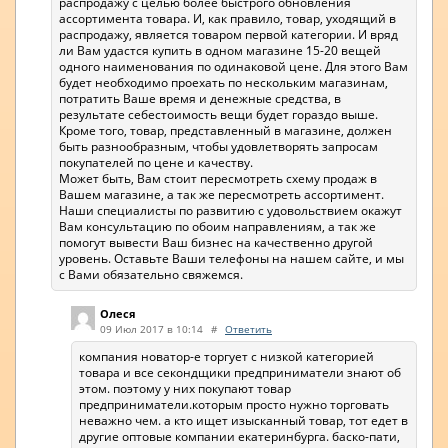
распродажу с целью более быстрого обновления
ассортимента товара. И, как правило, товар, уходящий в
распродажу, является товаром первой категории. И вряд
ли Вам удастся купить в одном магазине 15-20 вещей
одного наименования по одинаковой цене. Для этого Вам
будет необходимо проехать по нескольким магазинам,
потратить Ваше время и денежные средства, в
результате себестоимость вещи будет гораздо выше.
Кроме того, товар, представленный в магазине, должен
быть разнообразным, чтобы удовлетворять запросам
покупателей по цене и качеству.
Может быть, Вам стоит пересмотреть схему продаж в
Вашем магазине, а так же пересмотреть ассортимент.
Наши специалисты по развитию с удовольствием окажут
Вам консультацию по обоим направлениям, а так же
помогут вывести Ваш бизнес на качественно другой
уровень. Оставьте Ваши телефоны на нашем сайте, и мы
с Вами обязательно свяжемся.
Олеся
09 Июл 2017 в 10:14
#
Ответить
компания новатор-е торгует с низкой категорией
товара и все секондщики предприниматели знают об
этом. поэтому у них покупают товар
предприниматели.которым просто нужно торговать
неважно чем. а кто ищет изысканный товар, тот едет в
другие оптовые компании екатеринбурга. баско-пати,