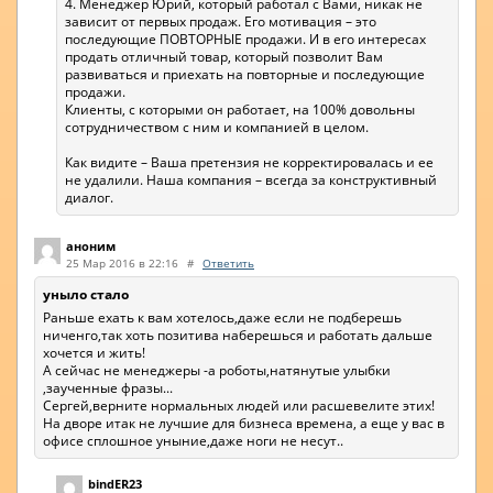
4. Менеджер Юрий, который работал с Вами, никак не
зависит от первых продаж. Его мотивация – это
последующие ПОВТОРНЫЕ продажи. И в его интересах
продать отличный товар, который позволит Вам
развиваться и приехать на повторные и последующие
продажи.
Клиенты, с которыми он работает, на 100% довольны
сотрудничеством с ним и компанией в целом.
Как видите – Ваша претензия не корректировалась и ее
не удалили. Наша компания – всегда за конструктивный
диалог.
аноним
25 Мар 2016 в 22:16
#
Ответить
уныло стало
Раньше ехать к вам хотелось,даже если не подберешь
ниченго,так хоть позитива наберешься и работать дальше
хочется и жить!
А сейчас не менеджеры -а роботы,натянутые улыбки
,заученные фразы...
Сергей,верните нормальных людей или расшевелите этих!
На дворе итак не лучшие для бизнеса времена, а еще у вас в
офисе сплошное уныние,даже ноги не несут..
bindER23