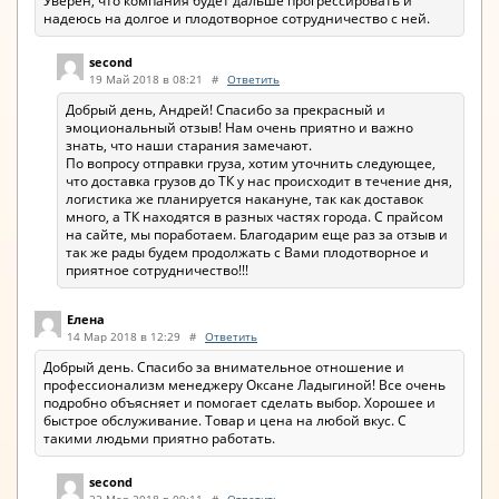
Уверен, что компания будет дальше прогрессировать и
надеюсь на долгое и плодотворное сотрудничество с ней.
second
19 Май 2018 в 08:21
#
Ответить
Добрый день, Андрей! Спасибо за прекрасный и
эмоциональный отзыв! Нам очень приятно и важно
знать, что наши старания замечают.
По вопросу отправки груза, хотим уточнить следующее,
что доставка грузов до ТК у нас происходит в течение дня,
логистика же планируется накануне, так как доставок
много, а ТК находятся в разных частях города. С прайсом
на сайте, мы поработаем. Благодарим еще раз за отзыв и
так же рады будем продолжать с Вами плодотворное и
приятное сотрудничество!!!
Елена
14 Мар 2018 в 12:29
#
Ответить
Добрый день. Спасибо за внимательное отношение и
профессионализм менеджеру Оксане Ладыгиной! Все очень
подробно объясняет и помогает сделать выбор. Хорошее и
быстрое обслуживание. Товар и цена на любой вкус. С
такими людьми приятно работать.
second