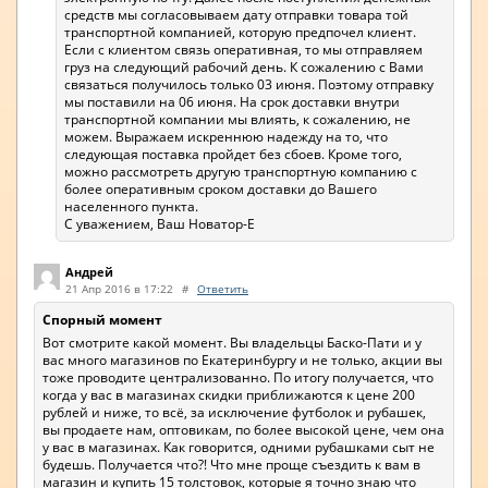
средств мы согласовываем дату отправки товара той
транспортной компанией, которую предпочел клиент.
Если с клиентом связь оперативная, то мы отправляем
груз на следующий рабочий день. К сожалению с Вами
связаться получилось только 03 июня. Поэтому отправку
мы поставили на 06 июня. На срок доставки внутри
транспортной компании мы влиять, к сожалению, не
можем. Выражаем искреннюю надежду на то, что
следующая поставка пройдет без сбоев. Кроме того,
можно рассмотреть другую транспортную компанию с
более оперативным сроком доставки до Вашего
населенного пункта.
С уважением, Ваш Новатор-Е
Андрей
21 Апр 2016 в 17:22
#
Ответить
Спорный момент
Вот смотрите какой момент. Вы владельцы Баско-Пати и у
вас много магазинов по Екатеринбургу и не только, акции вы
тоже проводите централизованно. По итогу получается, что
когда у вас в магазинах скидки приближаются к цене 200
рублей и ниже, то всё, за исключение футболок и рубашек,
вы продаете нам, оптовикам, по более высокой цене, чем она
у вас в магазинах. Как говорится, одними рубашками сыт не
будешь. Получается что?! Что мне проще съездить к вам в
магазин и купить 15 толстовок, которые я точно знаю что