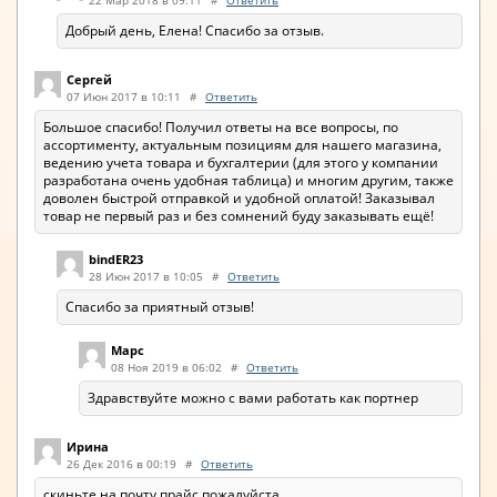
22 Мар 2018 в 09:11
#
Ответить
Добрый день, Елена! Спасибо за отзыв.
Сергей
07 Июн 2017 в 10:11
#
Ответить
Большое спасибо! Получил ответы на все вопросы, по
ассортименту, актуальным позициям для нашего магазина,
ведению учета товара и бухгалтерии (для этого у компании
разработана очень удобная таблица) и многим другим, также
доволен быстрой отправкой и удобной оплатой! Заказывал
товар не первый раз и без сомнений буду заказывать ещё!
bindER23
28 Июн 2017 в 10:05
#
Ответить
Спасибо за приятный отзыв!
Марс
08 Ноя 2019 в 06:02
#
Ответить
Здравствуйте можно с вами работать как портнер
Ирина
26 Дек 2016 в 00:19
#
Ответить
скиньте на почту прайс,пожалуйста