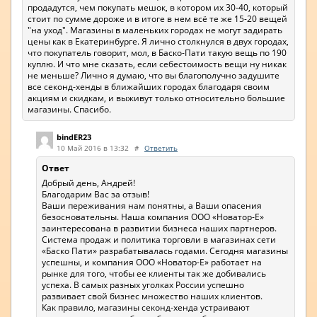
продадутся, чем покупать мешок, в котором их 30-40, который
стоит по сумме дороже и в итоге в нем всё те же 15-20 вещей
"на уход". Магазины в маленьких городах не могут задирать
цены как в Екатеринбурге. Я лично столкнулся в двух городах,
что покупатель говорит, мол, в Баско-Пати такую вещь по 190
куплю. И что мне сказать, если себестоимость вещи ну никак
не меньше? Лично я думаю, что вы благополучно задушите
все секонд-хенды в ближайших городах благодаря своим
акциям и скидкам, и выживут только относительно большие
магазины. Спасибо.
bindER23
10 Май 2016 в 13:32
#
Ответить
Ответ
Добрый день, Андрей!
Благодарим Вас за отзыв!
Ваши переживания нам понятны, а Ваши опасения
безосновательны. Наша компания ООО «Новатор-Е»
заинтересована в развитии бизнеса наших партнеров.
Система продаж и политика торговли в магазинах сети
«Баско Пати» разрабатывалась годами. Сегодня магазины
успешны, и компания ООО «Новатор-Е» работает на
рынке для того, чтобы ее клиенты так же добивались
успеха. В самых разных уголках России успешно
развивает свой бизнес множество наших клиентов.
Как правило, магазины секонд-хенда устраивают