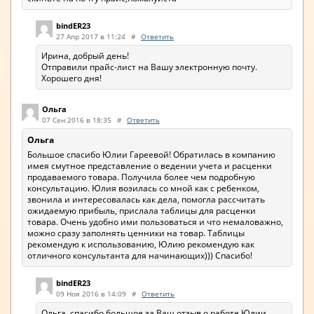
bindER23
27 Апр 2017 в 11:24
#
Ответить
Ирина, добрый день!
Отправили прайс-лист на Вашу электронную почту.
Хорошего дня!
Ольга
07 Сен 2016 в 18:35
#
Ответить
Ольга
Большое спасибо Юлии Гареевой! Обратилась в компанию
имея смутное представление о ведении учета и расценки
продаваемого товара. Получила более чем подробную
консультацию. Юлия возилась со мной как с ребенком,
звонила и интересовалась как дела, помогла рассчитать
ожидаемую прибыль, прислала таблицы для расценки
товара. Очень удобно ими пользоваться и что немаловажно,
можно сразу заполнять ценники на товар. Таблицы
рекомендую к использованию, Юлию рекомендую как
отличного консультанта для начинающих))) Спасибо!
bindER23
09 Ноя 2016 в 14:09
#
Ответить
Ольга, спасибо большое за Ваш отзыв о работе Юлии.