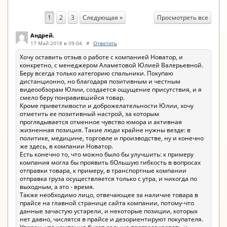
Просмотреть все
1
2
3
Следующая »
Андрей.
17 Май 2018 в 09:04
#
Ответить
Хочу оставить отзыв о работе с компанией Новатор, и
конкретно, с менеджером Аламетовой Юлией Валерьевной.
Беру всегда только категорию спальники. Покупаю
дистанционно, но благодаря позитивным и честным
видеообзорам Юлии, создается ощущение присутствия, и я
смело беру понравившийся товар.
Кроме приветливости и доброжелательности Юлии, хочу
отметить ее позитивный настрой, за которым
проглядывается отменное чувство юмора и активная
жизненная позиция. Такие люди крайне нужны везде: в
политике, медицине, торговле и производстве, ну и конечно
же здесь, в компании Новатор.
Есть конечно то, что можно было бы улучшить: к примеру
компания могла бы проявить бОльшую гибкость в вопросах
отправки товара, к примеру, в транспортные компании
отправка груза осуществляется только с утра, и никогда по
выходным, а это - время.
Также необходимо лицо, отвечающее за наличие товара в
прайсе на главной странице сайта компании, потому-что
данные зачастую устарели, и некоторые позиции, которых
нет давно, числятся в прайсе и дезориентируют покупателя.