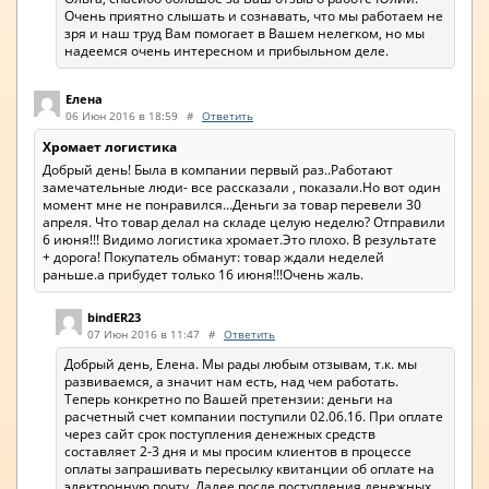
Очень приятно слышать и сознавать, что мы работаем не
зря и наш труд Вам помогает в Вашем нелегком, но мы
надеемся очень интересном и прибыльном деле.
Елена
06 Июн 2016 в 18:59
#
Ответить
Хромает логистика
Добрый день! Была в компании первый раз..Работают
замечательные люди- все рассказали , показали.Но вот один
момент мне не понравился...Деньги за товар перевели 30
апреля. Что товар делал на складе целую неделю? Отправили
6 июня!!! Видимо логистика хромает.Это плохо. В результате
+ дорога! Покупатель обманут: товар ждали неделей
раньше.а прибудет только 16 июня!!!Очень жаль.
bindER23
07 Июн 2016 в 11:47
#
Ответить
Добрый день, Елена. Мы рады любым отзывам, т.к. мы
развиваемся, а значит нам есть, над чем работать.
Теперь конкретно по Вашей претензии: деньги на
расчетный счет компании поступили 02.06.16. При оплате
через сайт срок поступления денежных средств
составляет 2-3 дня и мы просим клиентов в процессе
оплаты запрашивать пересылку квитанции об оплате на
электронную почту. Далее после поступления денежных