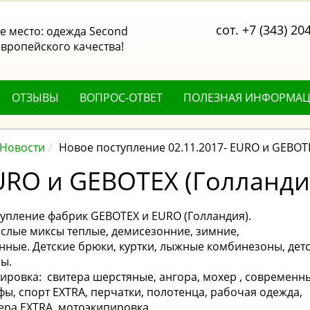
сот. +7 (343) 20
 место: одежда Second
вропейского качества!
ОТЗЫВЫ
ВОПРОС-ОТВЕТ
ПОЛЕЗНАЯ ИНФОРМА
Новости
Новое поступление 02.11.2017- EURO и GEBOT
URO и GEBOTEX (Голланди
упление фабрик GEBOTEX и EURO (Голландия).
слые миксы теплые, демисезонние, зимние,
нные. Детские брюки, куртки, лыжные комбинезоны, дет
ы.
ировка: свитера шерстяные, ангора, мохер , современн
ы, спорт EXTRA, перчатки, полотенца, рабочая одежда,
ера EXTRA, мотоэкипировка.