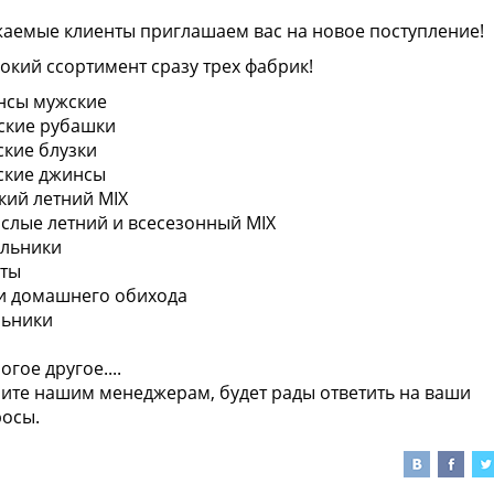
аемые клиенты приглашаем вас на новое поступление!
кий ссортимент сразу трех фабрик!
нсы мужские
ские рубашки
кие блузки
ские джинсы
кий летний MIX
слые летний и всесезонный MIX
льники
ты
и домашнего обихода
льники
огое другое....
ите нашим менеджерам, будет рады ответить на ваши
осы.