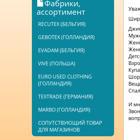
Фабрики,
Уваж
ассортимент
Широ
RECUTEX (БЕЛЬГИЯ)
Джи
Муж
GEBOTEX (ГОЛЛАНДИЯ)
Женс
Жен
EVADAM (БЕЛЬГИЯ)
Детс
Взро
VIVE (ПОЛЬША)
Купа
EURO USED CLOTHING
Шор
(ГОЛЛАНДИЯ)
Вещ
Спа
TEXTRADE (ГЕРМАНИЯ)
И мн
MARBO (ГОЛЛАНДИЯ)
Звон
вопр
СОПУТСТВУЮЩИЙ ТОВАР
ДЛЯ МАГАЗИНОВ