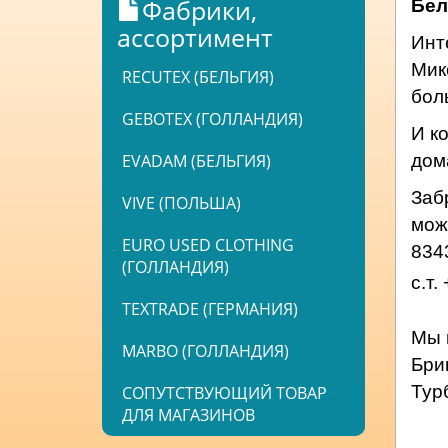
Фабрики,
Бел
ассортимент
Инт
Мик
RECUTEX (БЕЛЬГИЯ)
бол
GEBOTEX (ГОЛЛАНДИЯ)
И к
EVADAM (БЕЛЬГИЯ)
дом
Заб
VIVE (ПОЛЬША)
мож
EURO USED CLOTHING
8343
(ГОЛЛАНДИЯ)
с.т
TEXTRADE (ГЕРМАНИЯ)
Мы 
MARBO (ГОЛЛАНДИЯ)
Бриг
Тур
СОПУТСТВУЮЩИЙ ТОВАР
ДЛЯ МАГАЗИНОВ