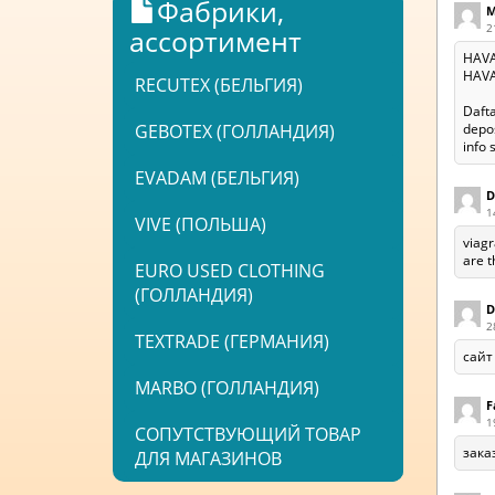
Фабрики,
M
2
ассортимент
HAVA
HAVAN
RECUTEX (БЕЛЬГИЯ)
Dafta
GEBOTEX (ГОЛЛАНДИЯ)
depo
info 
EVADAM (БЕЛЬГИЯ)
D
1
VIVE (ПОЛЬША)
viagr
are t
EURO USED CLOTHING
(ГОЛЛАНДИЯ)
D
2
TEXTRADE (ГЕРМАНИЯ)
сайт
MARBO (ГОЛЛАНДИЯ)
F
1
СОПУТСТВУЮЩИЙ ТОВАР
зака
ДЛЯ МАГАЗИНОВ