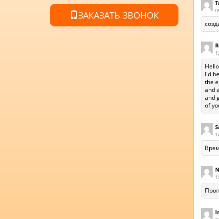
T
0
ЗАКАЗАТЬ ЗВОНОК
созд
R
1
Hello
I'd b
the e
and a
and g
of yo
S
1
Врем
N
1
Проп
I