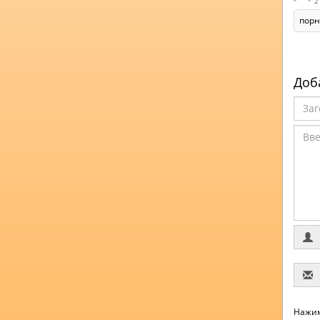
2
порн
Доб
Нажим