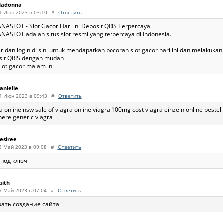
adonna
1 Июн 2023 в 03:10
#
Ответить
NASLOT - Slot Gacor Hari ini Deposit QRIS Terpercaya
ASLOT adalah situs slot resmi yang terpercaya di Indonesia.
r dan login di sini untuk mendapatkan bocoran slot gacor hari ini dan melakukan 
sit QRIS dengan mudah
slot gacor malam ini
anielle
4 Июн 2023 в 09:43
#
Ответить
a online nsw sale of viagra online viagra 100mg cost viagra einzeln online bestel
here generic viagra
esiree
8 Май 2023 в 09:08
#
Ответить
 под ключ
aith
9 Май 2023 в 07:04
#
Ответить
зать создание сайта