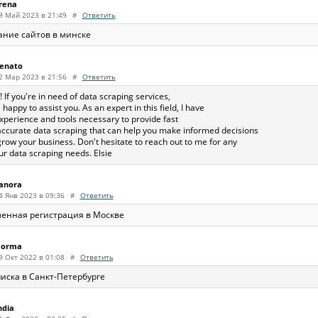
rena
9 Май 2023 в 21:49
#
Ответить
ание сайтов в минске
enato
2 Мар 2023 в 21:56
#
Ответить
! If you're in need of data scraping services,
e happy to assist you. As an expert in this field, I have
xperience and tools necessary to provide fast
ccurate data scraping that can help you make informed decisions
row your business. Don't hesitate to reach out to me for any
ur data scraping needs. Elsie
anora
4 Янв 2023 в 09:36
#
Ответить
енная регистрация в Москве
orma
9 Окт 2022 в 01:08
#
Ответить
иска в Санкт-Петербурге
ndia