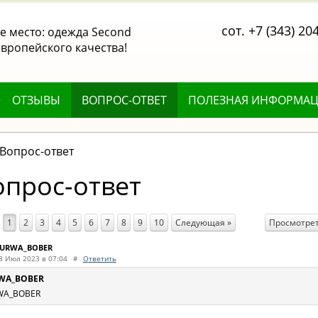
сот. +7 (343) 20
 место: одежда Second
вропейского качества!
ОТЗЫВЫ
ВОПРОС-ОТВЕТ
ПОЛЕЗНАЯ ИНФОРМА
Вопрос-ответ
опрос-ответ
Просмотрет
1
2
3
4
5
6
7
8
9
10
Следующая »
URWA_BOBER
8 Июл 2023 в 07:04
#
Ответить
WA_BOBER
WA_BOBER