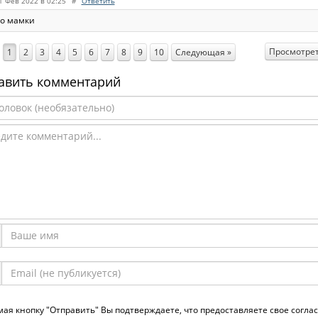
1 Фев 2022 в 02:25
#
Ответить
о мамки
Просмотрет
1
2
3
4
5
6
7
8
9
10
Следующая »
авить комментарий
ая кнопку "Отправить" Вы подтверждаете, что предоставляете свое согла