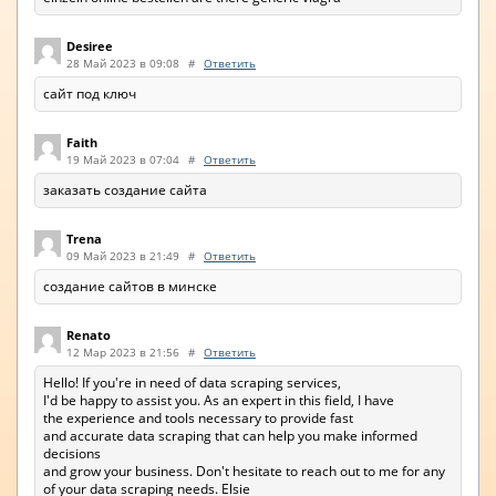
Desiree
28 Май 2023 в 09:08
#
Ответить
сайт под ключ
Faith
19 Май 2023 в 07:04
#
Ответить
заказать создание сайта
Trena
09 Май 2023 в 21:49
#
Ответить
создание сайтов в минске
Renato
12 Мар 2023 в 21:56
#
Ответить
Hello! If you're in need of data scraping services,
I'd be happy to assist you. As an expert in this field, I have
the experience and tools necessary to provide fast
and accurate data scraping that can help you make informed
decisions
and grow your business. Don't hesitate to reach out to me for any
of your data scraping needs. Elsie