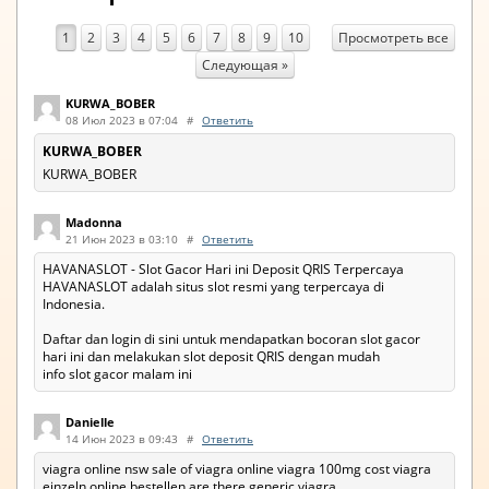
Просмотреть все
1
2
3
4
5
6
7
8
9
10
Следующая »
KURWA_BOBER
08 Июл 2023 в 07:04
#
Ответить
KURWA_BOBER
KURWA_BOBER
Madonna
21 Июн 2023 в 03:10
#
Ответить
HAVANASLOT - Slot Gacor Hari ini Deposit QRIS Terpercaya
HAVANASLOT adalah situs slot resmi yang terpercaya di
Indonesia.
Daftar dan login di sini untuk mendapatkan bocoran slot gacor
hari ini dan melakukan slot deposit QRIS dengan mudah
info slot gacor malam ini
Danielle
14 Июн 2023 в 09:43
#
Ответить
viagra online nsw sale of viagra online viagra 100mg cost viagra
einzeln online bestellen are there generic viagra