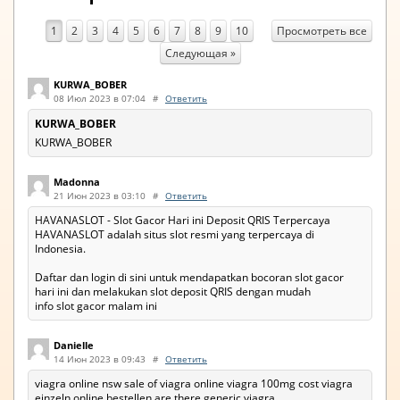
Просмотреть все
1
2
3
4
5
6
7
8
9
10
Следующая »
KURWA_BOBER
08 Июл 2023 в 07:04
#
Ответить
KURWA_BOBER
KURWA_BOBER
Madonna
21 Июн 2023 в 03:10
#
Ответить
HAVANASLOT - Slot Gacor Hari ini Deposit QRIS Terpercaya
HAVANASLOT adalah situs slot resmi yang terpercaya di
Indonesia.
Daftar dan login di sini untuk mendapatkan bocoran slot gacor
hari ini dan melakukan slot deposit QRIS dengan mudah
info slot gacor malam ini
Danielle
14 Июн 2023 в 09:43
#
Ответить
viagra online nsw sale of viagra online viagra 100mg cost viagra
einzeln online bestellen are there generic viagra