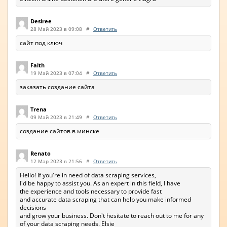
Desiree
28 Май 2023 в 09:08
#
Ответить
сайт под ключ
Faith
19 Май 2023 в 07:04
#
Ответить
заказать создание сайта
Trena
09 Май 2023 в 21:49
#
Ответить
создание сайтов в минске
Renato
12 Мар 2023 в 21:56
#
Ответить
Hello! If you're in need of data scraping services,
I'd be happy to assist you. As an expert in this field, I have
the experience and tools necessary to provide fast
and accurate data scraping that can help you make informed
decisions
and grow your business. Don't hesitate to reach out to me for any
of your data scraping needs. Elsie