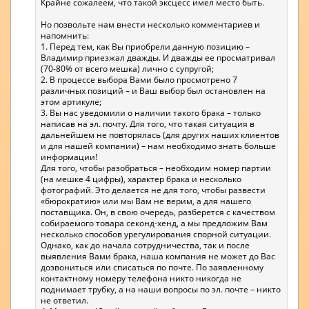
Крайне сожалеем, что такой эксцесс имел место быть.
Но позвольте нам внести несколько комментариев и
напомнить:
1. Перед тем, как Вы приобрели данную позицию –
Владимир приезжал дважды. И дважды ее просматривал
(70-80% от всего мешка) лично с супругой;
2. В процессе выбора Вами было просмотрено 7
различных позиций – и Ваш выбор был остановлен на
этом артикуле;
3. Вы нас уведомили о наличии такого брака – только
написав на эл. почту. Для того, что такая ситуация в
дальнейшем не повторялась (для других наших клиентов
и для нашей компании) – нам необходимо знать больше
информации!
Для того, чтобы разобраться – необходим номер партии
(на мешке 4 цифры), характер брака и несколько
фотографий. Это делается не для того, чтобы развести
«бюрократию» или мы Вам не верим, а для нашего
поставщика. Он, в свою очередь, разберется с качеством
собираемого товара секонд-хенд, а мы предложим Вам
несколько способов урегулирования спорной ситуации.
Однако, как до начала сотрудничества, так и после
выявления Вами брака, наша компания не может до Вас
дозвониться или списаться по почте. По заявленному
контактному номеру телефона никто никогда не
поднимает трубку, а на наши вопросы по эл. почте – никто
не ответил.