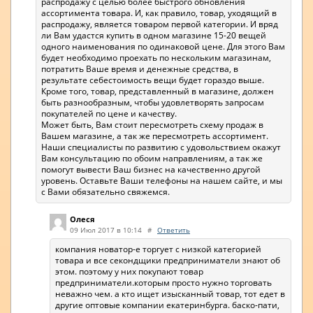
распродажу с целью более быстрого обновления
ассортимента товара. И, как правило, товар, уходящий в
распродажу, является товаром первой категории. И вряд
ли Вам удастся купить в одном магазине 15-20 вещей
одного наименования по одинаковой цене. Для этого Вам
будет необходимо проехать по нескольким магазинам,
потратить Ваше время и денежные средства, в
результате себестоимость вещи будет гораздо выше.
Кроме того, товар, представленный в магазине, должен
быть разнообразным, чтобы удовлетворять запросам
покупателей по цене и качеству.
Может быть, Вам стоит пересмотреть схему продаж в
Вашем магазине, а так же пересмотреть ассортимент.
Наши специалисты по развитию с удовольствием окажут
Вам консультацию по обоим направлениям, а так же
помогут вывести Ваш бизнес на качественно другой
уровень. Оставьте Ваши телефоны на нашем сайте, и мы
с Вами обязательно свяжемся.
Олеся
09 Июл 2017 в 10:14
#
Ответить
компания новатор-е торгует с низкой категорией
товара и все секондщики предприниматели знают об
этом. поэтому у них покупают товар
предприниматели.которым просто нужно торговать
неважно чем. а кто ищет изысканный товар, тот едет в
другие оптовые компании екатеринбурга. баско-пати,