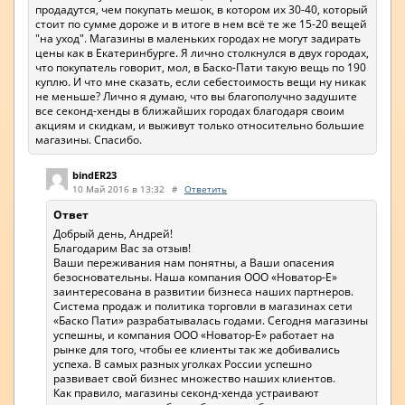
продадутся, чем покупать мешок, в котором их 30-40, который
стоит по сумме дороже и в итоге в нем всё те же 15-20 вещей
"на уход". Магазины в маленьких городах не могут задирать
цены как в Екатеринбурге. Я лично столкнулся в двух городах,
что покупатель говорит, мол, в Баско-Пати такую вещь по 190
куплю. И что мне сказать, если себестоимость вещи ну никак
не меньше? Лично я думаю, что вы благополучно задушите
все секонд-хенды в ближайших городах благодаря своим
акциям и скидкам, и выживут только относительно большие
магазины. Спасибо.
bindER23
10 Май 2016 в 13:32
#
Ответить
Ответ
Добрый день, Андрей!
Благодарим Вас за отзыв!
Ваши переживания нам понятны, а Ваши опасения
безосновательны. Наша компания ООО «Новатор-Е»
заинтересована в развитии бизнеса наших партнеров.
Система продаж и политика торговли в магазинах сети
«Баско Пати» разрабатывалась годами. Сегодня магазины
успешны, и компания ООО «Новатор-Е» работает на
рынке для того, чтобы ее клиенты так же добивались
успеха. В самых разных уголках России успешно
развивает свой бизнес множество наших клиентов.
Как правило, магазины секонд-хенда устраивают