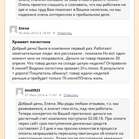
Очень приятно слышать и сознавать, что мы работаем не
зря и наш труд Вам помогает в Вашем нелегком, но мы
надеемся очень интересном и прибыльном деле.
Елена
06 Июн 2016 в 18:59
#
Ответить
Хромает логистика
Добрый день! Была в компании первый раз..Работают
замечательные люди- все рассказали , показали.Но вот один
момент мне не понравился...Деньги за товар перевели 30
апреля. Что товар делал на складе целую неделю? Отправили
6 июня!!! Видимо логистика хромает.Это плохо. В результате
+ дорога! Покупатель обманут: товар ждали неделей
раньше.а прибудет только 16 июня!!!Очень жаль.
bindER23
07 Июн 2016 в 11:47
#
Ответить
Добрый день, Елена. Мы рады любым отзывам, т.к. мы
развиваемся, а значит нам есть, над чем работать.
Теперь конкретно по Вашей претензии: деньги на
расчетный счет компании поступили 02.06.16. При оплате
через сайт срок поступления денежных средств
составляет 2-3 дня и мы просим клиентов в процессе
оплаты запрашивать пересылку квитанции об оплате на
электронную почту. Далее после поступления денежных