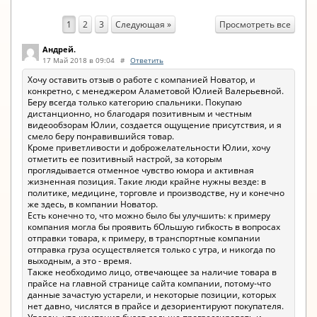
Просмотреть все
1
2
3
Следующая »
Андрей.
17 Май 2018 в 09:04
#
Ответить
Хочу оставить отзыв о работе с компанией Новатор, и
конкретно, с менеджером Аламетовой Юлией Валерьевной.
Беру всегда только категорию спальники. Покупаю
дистанционно, но благодаря позитивным и честным
видеообзорам Юлии, создается ощущение присутствия, и я
смело беру понравившийся товар.
Кроме приветливости и доброжелательности Юлии, хочу
отметить ее позитивный настрой, за которым
проглядывается отменное чувство юмора и активная
жизненная позиция. Такие люди крайне нужны везде: в
политике, медицине, торговле и производстве, ну и конечно
же здесь, в компании Новатор.
Есть конечно то, что можно было бы улучшить: к примеру
компания могла бы проявить бОльшую гибкость в вопросах
отправки товара, к примеру, в транспортные компании
отправка груза осуществляется только с утра, и никогда по
выходным, а это - время.
Также необходимо лицо, отвечающее за наличие товара в
прайсе на главной странице сайта компании, потому-что
данные зачастую устарели, и некоторые позиции, которых
нет давно, числятся в прайсе и дезориентируют покупателя.