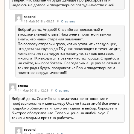
Уверен, что компания будет дальше прогрессировать и
надеюсь на долгое и плодотворное сотрудничество с ней.
second
19 Май 2018 в 08:21
#
Ответить
Добрый день, Андрей! Спасибо за прекрасный и
эмоциональный отзыв! Нам очень приятно и важно
знать, что наши старания замечают.
По вопросу отправки груза, хотим уточнить следующее,
что доставка грузов до ТК у нас происходит в течение дня,
логистика же планируется накануне, так как доставок
много, а ТК находятся в разных частях города. С прайсом
на сайте, мы поработаем. Благодарим еще раз за отзыв и
так же рады будем продолжать с Вами плодотворное и
приятное сотрудничество!!!
Елена
14 Мар 2018 в 12:29
#
Ответить
Добрый день. Спасибо за внимательное отношение и
профессионализм менеджеру Оксане Ладыгиной! Все очень
подробно объясняет и помогает сделать выбор. Хорошее и
быстрое обслуживание. Товар и цена на любой вкус. С
такими людьми приятно работать.
second