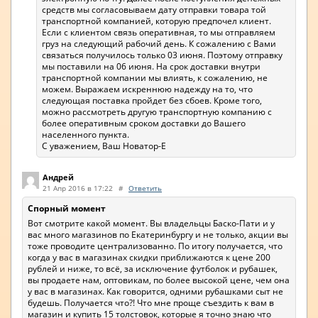
средств мы согласовываем дату отправки товара той
транспортной компанией, которую предпочел клиент.
Если с клиентом связь оперативная, то мы отправляем
груз на следующий рабочий день. К сожалению с Вами
связаться получилось только 03 июня. Поэтому отправку
мы поставили на 06 июня. На срок доставки внутри
транспортной компании мы влиять, к сожалению, не
можем. Выражаем искреннюю надежду на то, что
следующая поставка пройдет без сбоев. Кроме того,
можно рассмотреть другую транспортную компанию с
более оперативным сроком доставки до Вашего
населенного пункта.
С уважением, Ваш Новатор-Е
Андрей
21 Апр 2016 в 17:22
#
Ответить
Спорный момент
Вот смотрите какой момент. Вы владельцы Баско-Пати и у
вас много магазинов по Екатеринбургу и не только, акции вы
тоже проводите централизованно. По итогу получается, что
когда у вас в магазинах скидки приближаются к цене 200
рублей и ниже, то всё, за исключение футболок и рубашек,
вы продаете нам, оптовикам, по более высокой цене, чем она
у вас в магазинах. Как говорится, одними рубашками сыт не
будешь. Получается что?! Что мне проще съездить к вам в
магазин и купить 15 толстовок, которые я точно знаю что