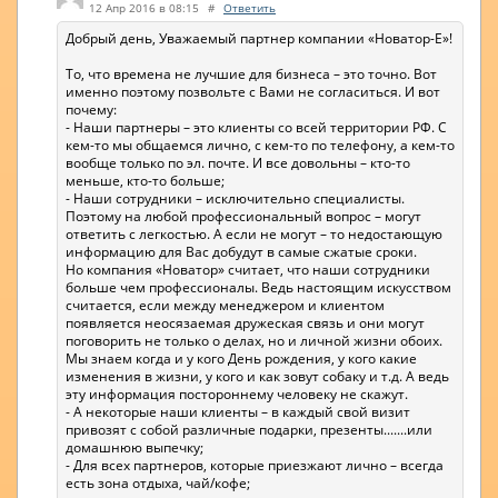
12 Апр 2016 в 08:15
#
Ответить
Добрый день, Уважаемый партнер компании «Новатор-Е»!
То, что времена не лучшие для бизнеса – это точно. Вот
именно поэтому позвольте с Вами не согласиться. И вот
почему:
- Наши партнеры – это клиенты со всей территории РФ. С
кем-то мы общаемся лично, с кем-то по телефону, а кем-то
вообще только по эл. почте. И все довольны – кто-то
меньше, кто-то больше;
- Наши сотрудники – исключительно специалисты.
Поэтому на любой профессиональный вопрос – могут
ответить с легкостью. А если не могут – то недостающую
информацию для Вас добудут в самые сжатые сроки.
Но компания «Новатор» считает, что наши сотрудники
больше чем профессионалы. Ведь настоящим искусством
считается, если между менеджером и клиентом
появляется неосязаемая дружеская связь и они могут
поговорить не только о делах, но и личной жизни обоих.
Мы знаем когда и у кого День рождения, у кого какие
изменения в жизни, у кого и как зовут собаку и т.д. А ведь
эту информация постороннему человеку не скажут.
- А некоторые наши клиенты – в каждый свой визит
привозят с собой различные подарки, презенты.......или
домашнюю выпечку;
- Для всех партнеров, которые приезжают лично – всегда
есть зона отдыха, чай/кофе;