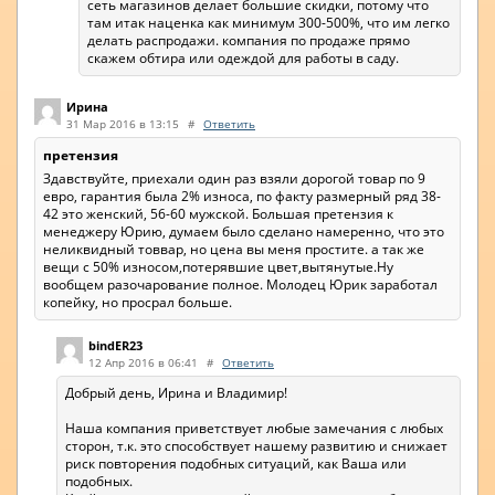
сеть магазинов делает большие скидки, потому что
там итак наценка как минимум 300-500%, что им легко
делать распродажи. компания по продаже прямо
скажем обтира или одеждой для работы в саду.
Ирина
31 Мар 2016 в 13:15
#
Ответить
претензия
Здавствуйте, приехали один раз взяли дорогой товар по 9
евро, гарантия была 2% износа, по факту размерный ряд 38-
42 это женский, 56-60 мужской. Большая претензия к
менеджеру Юрию, думаем было сделано намеренно, что это
неликвидный товвар, но цена вы меня простите. а так же
вещи с 50% износом,потерявшие цвет,вытянутые.Ну
вообщем разочарование полное. Молодец Юрик заработал
копейку, но просрал больше.
bindER23
12 Апр 2016 в 06:41
#
Ответить
Добрый день, Ирина и Владимир!
Наша компания приветствует любые замечания с любых
сторон, т.к. это способствует нашему развитию и снижает
риск повторения подобных ситуаций, как Ваша или
подобных.