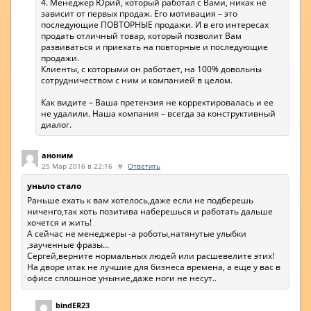
4. Менеджер Юрий, который работал с Вами, никак не
зависит от первых продаж. Его мотивация – это
последующие ПОВТОРНЫЕ продажи. И в его интересах
продать отличный товар, который позволит Вам
развиваться и приехать на повторные и последующие
продажи.
Клиенты, с которыми он работает, на 100% довольны
сотрудничеством с ним и компанией в целом.
Как видите – Ваша претензия не корректировалась и ее
не удалили. Наша компания – всегда за конструктивный
диалог.
аноним
25 Мар 2016 в 22:16
#
Ответить
уныло стало
Раньше ехать к вам хотелось,даже если не подберешь
ниченго,так хоть позитива наберешься и работать дальше
хочется и жить!
А сейчас не менеджеры -а роботы,натянутые улыбки
,заученные фразы...
Сергей,верните нормальных людей или расшевелите этих!
На дворе итак не лучшие для бизнеса времена, а еще у вас в
офисе сплошное уныние,даже ноги не несут..
bindER23