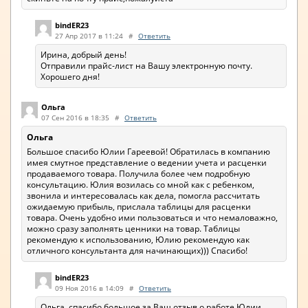
bindER23
27 Апр 2017 в 11:24
#
Ответить
Ирина, добрый день!
Отправили прайс-лист на Вашу электронную почту.
Хорошего дня!
Ольга
07 Сен 2016 в 18:35
#
Ответить
Ольга
Большое спасибо Юлии Гареевой! Обратилась в компанию
имея смутное представление о ведении учета и расценки
продаваемого товара. Получила более чем подробную
консультацию. Юлия возилась со мной как с ребенком,
звонила и интересовалась как дела, помогла рассчитать
ожидаемую прибыль, прислала таблицы для расценки
товара. Очень удобно ими пользоваться и что немаловажно,
можно сразу заполнять ценники на товар. Таблицы
рекомендую к использованию, Юлию рекомендую как
отличного консультанта для начинающих))) Спасибо!
bindER23
09 Ноя 2016 в 14:09
#
Ответить
Ольга, спасибо большое за Ваш отзыв о работе Юлии.