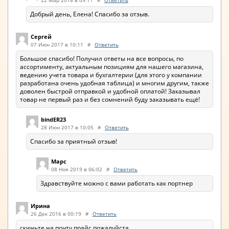
22 Мар 2018 в 09:11
#
Ответить
Добрый день, Елена! Спасибо за отзыв.
Сергей
07 Июн 2017 в 10:11
#
Ответить
Большое спасибо! Получил ответы на все вопросы, по
ассортименту, актуальным позициям для нашего магазина,
ведению учета товара и бухгалтерии (для этого у компании
разработана очень удобная таблица) и многим другим, также
доволен быстрой отправкой и удобной оплатой! Заказывал
товар не первый раз и без сомнений буду заказывать ещё!
bindER23
28 Июн 2017 в 10:05
#
Ответить
Спасибо за приятный отзыв!
Марс
08 Ноя 2019 в 06:02
#
Ответить
Здравствуйте можно с вами работать как портнер
Ирина
26 Дек 2016 в 00:19
#
Ответить
скиньте на почту прайс,пожалуйста