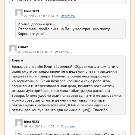
bindER23
27 Апр 2017 в 11:24
#
Ответить
Ирина, добрый день!
Отправили прайс-лист на Вашу электронную почту.
Хорошего дня!
Ольга
07 Сен 2016 в 18:35
#
Ответить
Ольга
Большое спасибо Юлии Гареевой! Обратилась в компанию
имея смутное представление о ведении учета и расценки
продаваемого товара. Получила более чем подробную
консультацию. Юлия возилась со мной как с ребенком,
звонила и интересовалась как дела, помогла рассчитать
ожидаемую прибыль, прислала таблицы для расценки
товара. Очень удобно ими пользоваться и что немаловажно,
можно сразу заполнять ценники на товар. Таблицы
рекомендую к использованию, Юлию рекомендую как
отличного консультанта для начинающих))) Спасибо!
bindER23
09 Ноя 2016 в 14:09
#
Ответить
Ольга, спасибо большое за Ваш отзыв о работе Юлии.