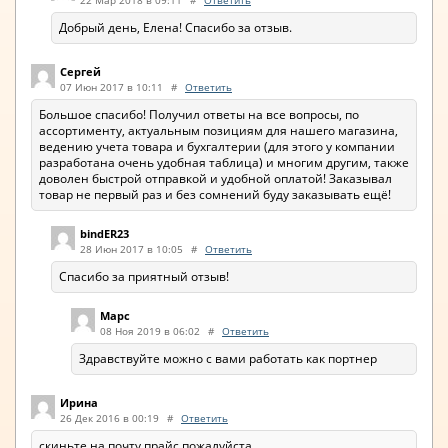
22 Мар 2018 в 09:11
#
Ответить
Добрый день, Елена! Спасибо за отзыв.
Сергей
07 Июн 2017 в 10:11
#
Ответить
Большое спасибо! Получил ответы на все вопросы, по
ассортименту, актуальным позициям для нашего магазина,
ведению учета товара и бухгалтерии (для этого у компании
разработана очень удобная таблица) и многим другим, также
доволен быстрой отправкой и удобной оплатой! Заказывал
товар не первый раз и без сомнений буду заказывать ещё!
bindER23
28 Июн 2017 в 10:05
#
Ответить
Спасибо за приятный отзыв!
Марс
08 Ноя 2019 в 06:02
#
Ответить
Здравствуйте можно с вами работать как портнер
Ирина
26 Дек 2016 в 00:19
#
Ответить
скиньте на почту прайс,пожалуйста