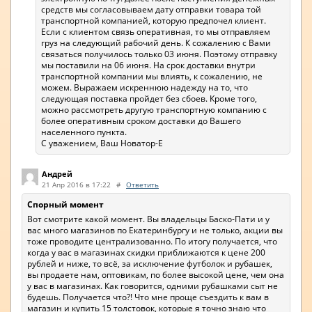
средств мы согласовываем дату отправки товара той
транспортной компанией, которую предпочел клиент.
Если с клиентом связь оперативная, то мы отправляем
груз на следующий рабочий день. К сожалению с Вами
связаться получилось только 03 июня. Поэтому отправку
мы поставили на 06 июня. На срок доставки внутри
транспортной компании мы влиять, к сожалению, не
можем. Выражаем искреннюю надежду на то, что
следующая поставка пройдет без сбоев. Кроме того,
можно рассмотреть другую транспортную компанию с
более оперативным сроком доставки до Вашего
населенного пункта.
С уважением, Ваш Новатор-Е
Андрей
21 Апр 2016 в 17:22
#
Ответить
Спорный момент
Вот смотрите какой момент. Вы владельцы Баско-Пати и у
вас много магазинов по Екатеринбургу и не только, акции вы
тоже проводите централизованно. По итогу получается, что
когда у вас в магазинах скидки приближаются к цене 200
рублей и ниже, то всё, за исключение футболок и рубашек,
вы продаете нам, оптовикам, по более высокой цене, чем она
у вас в магазинах. Как говорится, одними рубашками сыт не
будешь. Получается что?! Что мне проще съездить к вам в
магазин и купить 15 толстовок, которые я точно знаю что