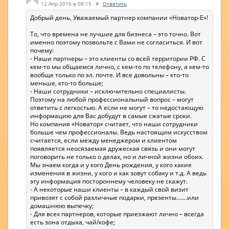
12 Апр 2016 в 08:15
#
Ответить
Добрый день, Уважаемый партнер компании «Новатор-Е»!
То, что времена не лучшие для бизнеса – это точно. Вот
именно поэтому позвольте с Вами не согласиться. И вот
почему:
- Наши партнеры – это клиенты со всей территории РФ. С
кем-то мы общаемся лично, с кем-то по телефону, а кем-то
вообще только по эл. почте. И все довольны – кто-то
меньше, кто-то больше;
- Наши сотрудники – исключительно специалисты.
Поэтому на любой профессиональный вопрос – могут
ответить с легкостью. А если не могут – то недостающую
информацию для Вас добудут в самые сжатые сроки.
Но компания «Новатор» считает, что наши сотрудники
больше чем профессионалы. Ведь настоящим искусством
считается, если между менеджером и клиентом
появляется неосязаемая дружеская связь и они могут
поговорить не только о делах, но и личной жизни обоих.
Мы знаем когда и у кого День рождения, у кого какие
изменения в жизни, у кого и как зовут собаку и т.д. А ведь
эту информация постороннему человеку не скажут.
- А некоторые наши клиенты – в каждый свой визит
привозят с собой различные подарки, презенты.......или
домашнюю выпечку;
- Для всех партнеров, которые приезжают лично – всегда
есть зона отдыха, чай/кофе;