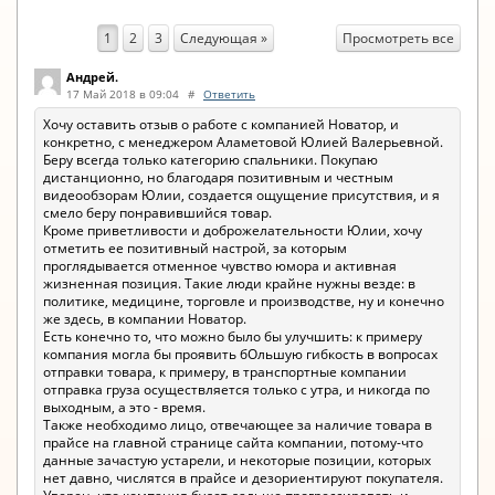
Просмотреть все
1
2
3
Следующая »
Андрей.
17 Май 2018 в 09:04
#
Ответить
Хочу оставить отзыв о работе с компанией Новатор, и
конкретно, с менеджером Аламетовой Юлией Валерьевной.
Беру всегда только категорию спальники. Покупаю
дистанционно, но благодаря позитивным и честным
видеообзорам Юлии, создается ощущение присутствия, и я
смело беру понравившийся товар.
Кроме приветливости и доброжелательности Юлии, хочу
отметить ее позитивный настрой, за которым
проглядывается отменное чувство юмора и активная
жизненная позиция. Такие люди крайне нужны везде: в
политике, медицине, торговле и производстве, ну и конечно
же здесь, в компании Новатор.
Есть конечно то, что можно было бы улучшить: к примеру
компания могла бы проявить бОльшую гибкость в вопросах
отправки товара, к примеру, в транспортные компании
отправка груза осуществляется только с утра, и никогда по
выходным, а это - время.
Также необходимо лицо, отвечающее за наличие товара в
прайсе на главной странице сайта компании, потому-что
данные зачастую устарели, и некоторые позиции, которых
нет давно, числятся в прайсе и дезориентируют покупателя.