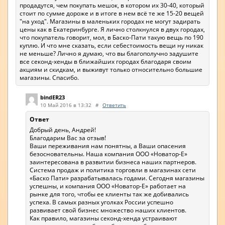
продадутся, чем покупать мешок, в котором их 30-40, который
стоит по сумме дороже и в итоге в нем всё те же 15-20 вещей
"на уход". Магазины в маленьких городах не могут задирать
цены как в Екатеринбурге. Я лично столкнулся в двух городах,
что покупатель говорит, мол, в Баско-Пати такую вещь по 190
куплю. И что мне сказать, если себестоимость вещи ну никак
не меньше? Лично я думаю, что вы благополучно задушите
все секонд-хенды в ближайших городах благодаря своим
акциям и скидкам, и выживут только относительно большие
магазины. Спасибо.
bindER23
10 Май 2016 в 13:32
#
Ответить
Ответ
Добрый день, Андрей!
Благодарим Вас за отзыв!
Ваши переживания нам понятны, а Ваши опасения
безосновательны. Наша компания ООО «Новатор-Е»
заинтересована в развитии бизнеса наших партнеров.
Система продаж и политика торговли в магазинах сети
«Баско Пати» разрабатывалась годами. Сегодня магазины
успешны, и компания ООО «Новатор-Е» работает на
рынке для того, чтобы ее клиенты так же добивались
успеха. В самых разных уголках России успешно
развивает свой бизнес множество наших клиентов.
Как правило, магазины секонд-хенда устраивают