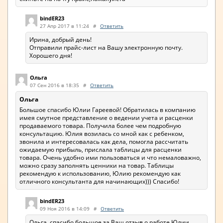
bindER23
27 Апр 2017 в 11:24
#
Ответить
Ирина, добрый день!
Отправили прайс-лист на Вашу электронную почту.
Хорошего дня!
Ольга
07 Сен 2016 в 18:35
#
Ответить
Ольга
Большое спасибо Юлии Гареевой! Обратилась в компанию
имея смутное представление о ведении учета и расценки
продаваемого товара. Получила более чем подробную
консультацию. Юлия возилась со мной как с ребенком,
звонила и интересовалась как дела, помогла рассчитать
ожидаемую прибыль, прислала таблицы для расценки
товара. Очень удобно ими пользоваться и что немаловажно,
можно сразу заполнять ценники на товар. Таблицы
рекомендую к использованию, Юлию рекомендую как
отличного консультанта для начинающих))) Спасибо!
bindER23
09 Ноя 2016 в 14:09
#
Ответить
Ольга, спасибо большое за Ваш отзыв о работе Юлии.