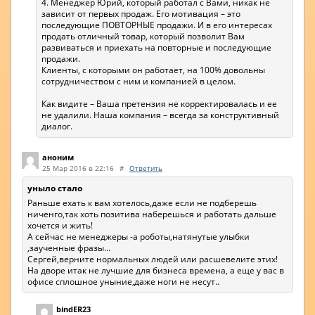
4. Менеджер Юрий, который работал с Вами, никак не
зависит от первых продаж. Его мотивация – это
последующие ПОВТОРНЫЕ продажи. И в его интересах
продать отличный товар, который позволит Вам
развиваться и приехать на повторные и последующие
продажи.
Клиенты, с которыми он работает, на 100% довольны
сотрудничеством с ним и компанией в целом.
Как видите – Ваша претензия не корректировалась и ее
не удалили. Наша компания – всегда за конструктивный
диалог.
аноним
25 Мар 2016 в 22:16
#
Ответить
уныло стало
Раньше ехать к вам хотелось,даже если не подберешь
ниченго,так хоть позитива наберешься и работать дальше
хочется и жить!
А сейчас не менеджеры -а роботы,натянутые улыбки
,заученные фразы...
Сергей,верните нормальных людей или расшевелите этих!
На дворе итак не лучшие для бизнеса времена, а еще у вас в
офисе сплошное уныние,даже ноги не несут..
bindER23