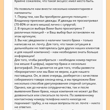
Крайне сожалеем, что такой эксцесс имел место быть.
Но позвольте нам внести несколько комментариев и
напомнить:
1. Перед тем, как Вы приобрели данную позицию –
Владимир приезжал дважды. И дважды ее просматривал
(70-80% от всего мешка) лично с супругой;
2. В процессе выбора Вами было просмотрено 7
различных позиций – и Ваш выбор был остановлен на
этом артикуле;
3. Вы нас уведомили о наличии такого брака – только
написав на эл. почту. Для того, что такая ситуация в
дальнейшем не повторялась (для других наших клиентов
и для нашей компании) – нам необходимо знать больше
информации!
Для того, чтобы разобраться – необходим номер партии
(на мешке 4 цифры), характер брака и несколько
фотографий. Это делается не для того, чтобы развести
«бюрократию» или мы Вам не верим, а для нашего
поставщика. Он, в свою очередь, разберется с качеством
собираемого товара секонд-хенд, а мы предложим Вам
несколько способов урегулирования спорной ситуации.
Однако, как до начала сотрудничества, так и после
выявления Вами брака, наша компания не может до Вас
дозвониться или списаться по почте. По заявленному
контактному номеру телефона никто никогда не
поднимает трубку, а на наши вопросы по эл. почте – никто
не ответил.