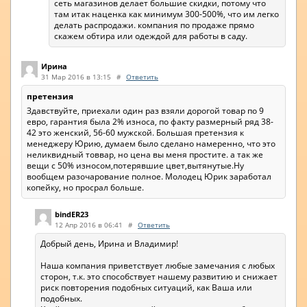
сеть магазинов делает большие скидки, потому что
там итак наценка как минимум 300-500%, что им легко
делать распродажи. компания по продаже прямо
скажем обтира или одеждой для работы в саду.
Ирина
31 Мар 2016 в 13:15
#
Ответить
претензия
Здавствуйте, приехали один раз взяли дорогой товар по 9
евро, гарантия была 2% износа, по факту размерный ряд 38-
42 это женский, 56-60 мужской. Большая претензия к
менеджеру Юрию, думаем было сделано намеренно, что это
неликвидный товвар, но цена вы меня простите. а так же
вещи с 50% износом,потерявшие цвет,вытянутые.Ну
вообщем разочарование полное. Молодец Юрик заработал
копейку, но просрал больше.
bindER23
12 Апр 2016 в 06:41
#
Ответить
Добрый день, Ирина и Владимир!
Наша компания приветствует любые замечания с любых
сторон, т.к. это способствует нашему развитию и снижает
риск повторения подобных ситуаций, как Ваша или
подобных.