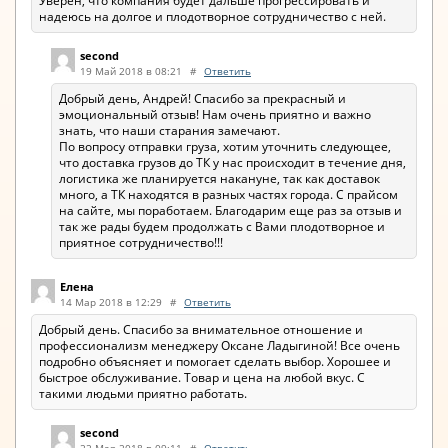
Уверен, что компания будет дальше прогрессировать и
надеюсь на долгое и плодотворное сотрудничество с ней.
second
19 Май 2018 в 08:21
#
Ответить
Добрый день, Андрей! Спасибо за прекрасный и
эмоциональный отзыв! Нам очень приятно и важно
знать, что наши старания замечают.
По вопросу отправки груза, хотим уточнить следующее,
что доставка грузов до ТК у нас происходит в течение дня,
логистика же планируется накануне, так как доставок
много, а ТК находятся в разных частях города. С прайсом
на сайте, мы поработаем. Благодарим еще раз за отзыв и
так же рады будем продолжать с Вами плодотворное и
приятное сотрудничество!!!
Елена
14 Мар 2018 в 12:29
#
Ответить
Добрый день. Спасибо за внимательное отношение и
профессионализм менеджеру Оксане Ладыгиной! Все очень
подробно объясняет и помогает сделать выбор. Хорошее и
быстрое обслуживание. Товар и цена на любой вкус. С
такими людьми приятно работать.
second