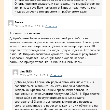
Очень приятно слышать и сознавать, что мы работаем не
зря и наш труд Вам помогает в Вашем нелегком, но мы
надеемся очень интересном и прибыльном деле.
Елена
06 Июн 2016 в 18:59
#
Ответить
Хромает логистика
Добрый день! Была в компании первый раз..Работают
замечательные люди- все рассказали , показали.Но вот один
момент мне не понравился...Деньги за товар перевели 30
апреля. Что товар делал на складе целую неделю? Отправили
6 июня!!! Видимо логистика хромает.Это плохо. В результате
+ дорога! Покупатель обманут: товар ждали неделей
раньше.а прибудет только 16 июня!!!Очень жаль.
bindER23
07 Июн 2016 в 11:47
#
Ответить
Добрый день, Елена. Мы рады любым отзывам, т.к. мы
развиваемся, а значит нам есть, над чем работать.
Теперь конкретно по Вашей претензии: деньги на
расчетный счет компании поступили 02.06.16. При оплате
через сайт срок поступления денежных средств
составляет 2-3 дня и мы просим клиентов в процессе
оплаты запрашивать пересылку квитанции об оплате на
электронную почту. Далее после поступления денежных