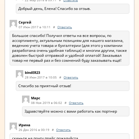
22 Мар 2018 в 09:11
#
Ответить
Добрый день, Елена! Спасибо за отзыв.
Сергей
07 Июн 2017 в 10:11
#
Ответить
Большое спасибо! Получил ответы на все вопросы, по
ассортименту, актуальным позициям для нашего магазина,
ведению учета товара и бухгалтерии (для этого у компании
разработана очень удобная таблица) и многим другим, также
доволен быстрой отправкой и удобной оплатой! Заказывал
товар не первый раз и без сомнений буду заказывать ещё!
bindER23
28 Июн 2017 в 10:05
#
Ответить
Спасибо за приятный отзыв!
Марс
08 Ноя 2019 в 06:02
#
Ответить
Здравствуйте можно с вами работать как портнер
Ирина
26 Дек 2016 в 00:19
#
Ответить
скиньте на почту прайс,пожалуйста