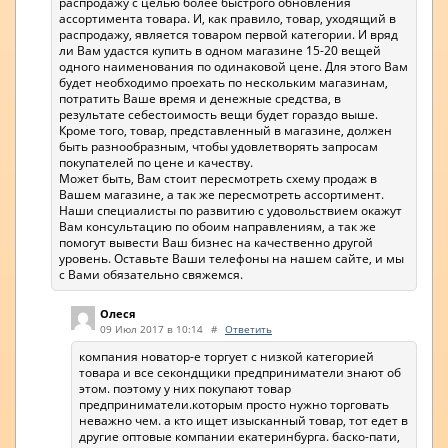
распродажу с целью более быстрого обновления
ассортимента товара. И, как правило, товар, уходящий в
распродажу, является товаром первой категории. И вряд
ли Вам удастся купить в одном магазине 15-20 вещей
одного наименования по одинаковой цене. Для этого Вам
будет необходимо проехать по нескольким магазинам,
потратить Ваше время и денежные средства, в
результате себестоимость вещи будет гораздо выше.
Кроме того, товар, представленный в магазине, должен
быть разнообразным, чтобы удовлетворять запросам
покупателей по цене и качеству.
Может быть, Вам стоит пересмотреть схему продаж в
Вашем магазине, а так же пересмотреть ассортимент.
Наши специалисты по развитию с удовольствием окажут
Вам консультацию по обоим направлениям, а так же
помогут вывести Ваш бизнес на качественно другой
уровень. Оставьте Ваши телефоны на нашем сайте, и мы
с Вами обязательно свяжемся.
Олеся
09 Июл 2017 в 10:14
#
Ответить
компания новатор-е торгует с низкой категорией
товара и все секондщики предприниматели знают об
этом. поэтому у них покупают товар
предприниматели.которым просто нужно торговать
неважно чем. а кто ищет изысканный товар, тот едет в
другие оптовые компании екатеринбурга. баско-пати,