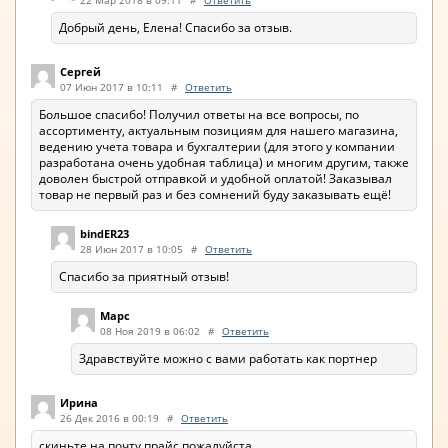
22 Мар 2018 в 09:11
#
Ответить
Добрый день, Елена! Спасибо за отзыв.
Сергей
07 Июн 2017 в 10:11
#
Ответить
Большое спасибо! Получил ответы на все вопросы, по
ассортименту, актуальным позициям для нашего магазина,
ведению учета товара и бухгалтерии (для этого у компании
разработана очень удобная таблица) и многим другим, также
доволен быстрой отправкой и удобной оплатой! Заказывал
товар не первый раз и без сомнений буду заказывать ещё!
bindER23
28 Июн 2017 в 10:05
#
Ответить
Спасибо за приятный отзыв!
Марс
08 Ноя 2019 в 06:02
#
Ответить
Здравствуйте можно с вами работать как портнер
Ирина
26 Дек 2016 в 00:19
#
Ответить
скиньте на почту прайс,пожалуйста