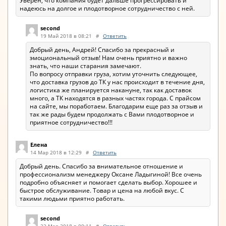
Уверен, что компания будет дальше прогрессировать и
надеюсь на долгое и плодотворное сотрудничество с ней.
second
19 Май 2018 в 08:21
#
Ответить
Добрый день, Андрей! Спасибо за прекрасный и
эмоциональный отзыв! Нам очень приятно и важно
знать, что наши старания замечают.
По вопросу отправки груза, хотим уточнить следующее,
что доставка грузов до ТК у нас происходит в течение дня,
логистика же планируется накануне, так как доставок
много, а ТК находятся в разных частях города. С прайсом
на сайте, мы поработаем. Благодарим еще раз за отзыв и
так же рады будем продолжать с Вами плодотворное и
приятное сотрудничество!!!
Елена
14 Мар 2018 в 12:29
#
Ответить
Добрый день. Спасибо за внимательное отношение и
профессионализм менеджеру Оксане Ладыгиной! Все очень
подробно объясняет и помогает сделать выбор. Хорошее и
быстрое обслуживание. Товар и цена на любой вкус. С
такими людьми приятно работать.
second