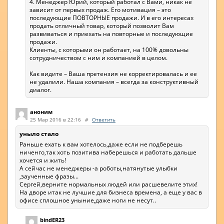
4. Менеджер Юрий, который работал с Вами, никак не
зависит от первых продаж. Его мотивация – это
последующие ПОВТОРНЫЕ продажи. И в его интересах
продать отличный товар, который позволит Вам
развиваться и приехать на повторные и последующие
продажи.
Клиенты, с которыми он работает, на 100% довольны
сотрудничеством с ним и компанией в целом.
Как видите – Ваша претензия не корректировалась и ее
не удалили. Наша компания – всегда за конструктивный
диалог.
аноним
25 Мар 2016 в 22:16
#
Ответить
уныло стало
Раньше ехать к вам хотелось,даже если не подберешь
ниченго,так хоть позитива наберешься и работать дальше
хочется и жить!
А сейчас не менеджеры -а роботы,натянутые улыбки
,заученные фразы...
Сергей,верните нормальных людей или расшевелите этих!
На дворе итак не лучшие для бизнеса времена, а еще у вас в
офисе сплошное уныние,даже ноги не несут..
bindER23