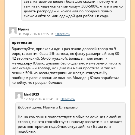
сеть магазинов делает большие скидки, потому что
там итак наценка как минимум 300-500%, что им легко
делать распродажи. компания по продаже прямо
скажем обтира или одеждой для работы в саду.
Ирина
31 Мар 2016 в 13:15
#
Ответить
претензия
Здавствуйте, приехали один раз взяли дорогой товар по 9
евро, гарантия была 2% износа, по факту размерный ряд 38-
42 это женский, 56-60 мужской. Большая претензия к
менеджеру Юрию, думаем было сделано намеренно, что это
неликвидный товвар, но цена вы меня простите. а так же
вещи с 50% износом,потерявшие цвет,вытянутые.Ну
вообщем разочарование полное. Молодец Юрик заработал
копейку, но просрал больше.
bindER23
12 Апр 2016 в 06:41
#
Ответить
Добрый день, Ирина и Владимир!
Наша компания приветствует любые замечания с любых
сторон, т.к. это способствует нашему развитию и снижает
риск повторения подобных ситуаций, как Ваша или
подобных.