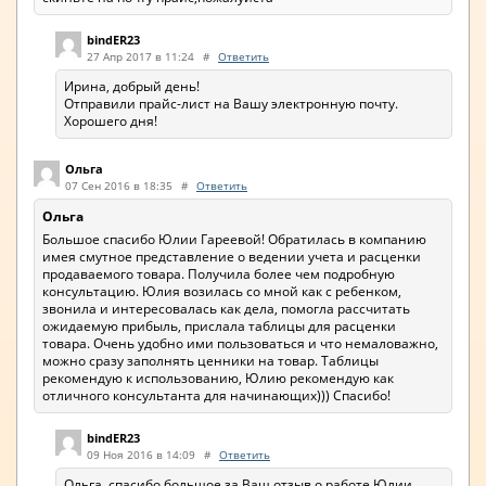
bindER23
27 Апр 2017 в 11:24
#
Ответить
Ирина, добрый день!
Отправили прайс-лист на Вашу электронную почту.
Хорошего дня!
Ольга
07 Сен 2016 в 18:35
#
Ответить
Ольга
Большое спасибо Юлии Гареевой! Обратилась в компанию
имея смутное представление о ведении учета и расценки
продаваемого товара. Получила более чем подробную
консультацию. Юлия возилась со мной как с ребенком,
звонила и интересовалась как дела, помогла рассчитать
ожидаемую прибыль, прислала таблицы для расценки
товара. Очень удобно ими пользоваться и что немаловажно,
можно сразу заполнять ценники на товар. Таблицы
рекомендую к использованию, Юлию рекомендую как
отличного консультанта для начинающих))) Спасибо!
bindER23
09 Ноя 2016 в 14:09
#
Ответить
Ольга, спасибо большое за Ваш отзыв о работе Юлии.