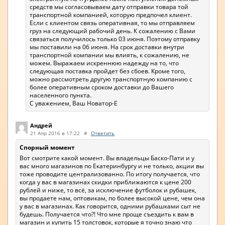
средств мы согласовываем дату отправки товара той
транспортной компанией, которую предпочел клиент.
Если с клиентом связь оперативная, то мы отправляем
груз на следующий рабочий день. К сожалению с Вами
связаться получилось только 03 июня. Поэтому отправку
мы поставили на 06 июня. На срок доставки внутри
транспортной компании мы влиять, к сожалению, не
можем. Выражаем искреннюю надежду на то, что
следующая поставка пройдет без сбоев. Кроме того,
можно рассмотреть другую транспортную компанию с
более оперативным сроком доставки до Вашего
населенного пункта.
С уважением, Ваш Новатор-Е
Андрей
21 Апр 2016 в 17:22
#
Ответить
Спорный момент
Вот смотрите какой момент. Вы владельцы Баско-Пати и у
вас много магазинов по Екатеринбургу и не только, акции вы
тоже проводите централизованно. По итогу получается, что
когда у вас в магазинах скидки приближаются к цене 200
рублей и ниже, то всё, за исключение футболок и рубашек,
вы продаете нам, оптовикам, по более высокой цене, чем она
у вас в магазинах. Как говорится, одними рубашками сыт не
будешь. Получается что?! Что мне проще съездить к вам в
магазин и купить 15 толстовок, которые я точно знаю что