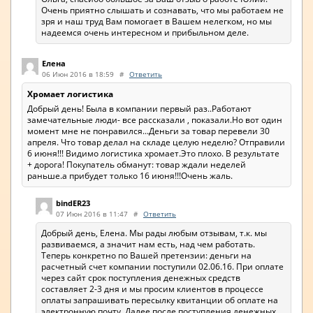
Очень приятно слышать и сознавать, что мы работаем не
зря и наш труд Вам помогает в Вашем нелегком, но мы
надеемся очень интересном и прибыльном деле.
Елена
06 Июн 2016 в 18:59
#
Ответить
Хромает логистика
Добрый день! Была в компании первый раз..Работают
замечательные люди- все рассказали , показали.Но вот один
момент мне не понравился...Деньги за товар перевели 30
апреля. Что товар делал на складе целую неделю? Отправили
6 июня!!! Видимо логистика хромает.Это плохо. В результате
+ дорога! Покупатель обманут: товар ждали неделей
раньше.а прибудет только 16 июня!!!Очень жаль.
bindER23
07 Июн 2016 в 11:47
#
Ответить
Добрый день, Елена. Мы рады любым отзывам, т.к. мы
развиваемся, а значит нам есть, над чем работать.
Теперь конкретно по Вашей претензии: деньги на
расчетный счет компании поступили 02.06.16. При оплате
через сайт срок поступления денежных средств
составляет 2-3 дня и мы просим клиентов в процессе
оплаты запрашивать пересылку квитанции об оплате на
электронную почту. Далее после поступления денежных