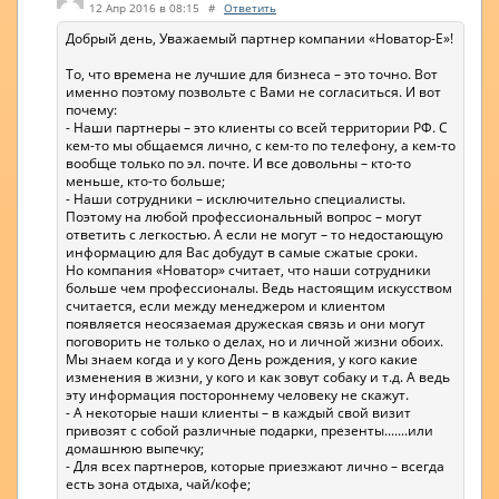
12 Апр 2016 в 08:15
#
Ответить
Добрый день, Уважаемый партнер компании «Новатор-Е»!
То, что времена не лучшие для бизнеса – это точно. Вот
именно поэтому позвольте с Вами не согласиться. И вот
почему:
- Наши партнеры – это клиенты со всей территории РФ. С
кем-то мы общаемся лично, с кем-то по телефону, а кем-то
вообще только по эл. почте. И все довольны – кто-то
меньше, кто-то больше;
- Наши сотрудники – исключительно специалисты.
Поэтому на любой профессиональный вопрос – могут
ответить с легкостью. А если не могут – то недостающую
информацию для Вас добудут в самые сжатые сроки.
Но компания «Новатор» считает, что наши сотрудники
больше чем профессионалы. Ведь настоящим искусством
считается, если между менеджером и клиентом
появляется неосязаемая дружеская связь и они могут
поговорить не только о делах, но и личной жизни обоих.
Мы знаем когда и у кого День рождения, у кого какие
изменения в жизни, у кого и как зовут собаку и т.д. А ведь
эту информация постороннему человеку не скажут.
- А некоторые наши клиенты – в каждый свой визит
привозят с собой различные подарки, презенты.......или
домашнюю выпечку;
- Для всех партнеров, которые приезжают лично – всегда
есть зона отдыха, чай/кофе;