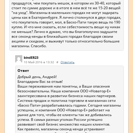
продадутся, чем покупать мешок, в котором их 30-40, который
стоит по сумме дороже и в итоге в нем всё те же 15-20 вещей
"на уход". Магазины в маленьких городах не могут задирать
цены как в Екатеринбурге. Я лично столкнулся в двух городах,
что покупатель говорит, мол, в Баско-Пати такую вещь по 190
куплю. И что мне сказать, если себестоимость вещи ну никак
не меньше? Лично я думаю, что вы благополучно задушите
все секонд-хенды в ближайших городах благодаря своим
акциям и скидкам, и выживут только относительно большие
магазины. Спасибо.
bindER23
10 Май 2016 в 13:32
#
Ответить
Ответ
Добрый день, Андрей!
Благодарим Вас за отзыв!
Ваши переживания нам понятны, а Ваши опасения
безосновательны. Наша компания ООО «Новатор-Е»
заинтересована в развитии бизнеса наших партнеров.
Система продаж и политика торговли в магазинах сети
«Баско Пати» разрабатывалась годами. Сегодня магазины
успешны, и компания ООО «Новатор-Е» работает на
рынке для того, чтобы ее клиенты так же добивались
успеха. В самых разных уголках России успешно
развивает свой бизнес множество наших клиентов.
Как правило, магазины секонд-хенда устраивают