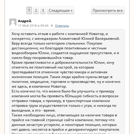
Просмотреть все
1
2
3
Следующая »
Андрей.
17 Май 2018 в 09:04
#
Ответить
Хочу оставить отзыв о работе с компанией Новатор, и
конкретно, с менеджером Аламетовой Юлией Валерьевной.
Беру всегда только категорию спальники. Покупаю
дистанционно, но благодаря позитивным и честным
видеообзорам Юлии, создается ощущение присутствия, и я
смело беру понравившийся товар.
Кроме приветливости и доброжелательности Юлии, хочу
отметить ее позитивный настрой, за которым
проглядывается отменное чувство юмора и активная
жизненная позиция. Такие люди крайне нужны везде: в
политике, медицине, торговле и производстве, ну и конечно
же здесь, в компании Новатор.
Есть конечно то, что можно было бы улучшить: к примеру
компания могла бы проявить бОльшую гибкость в вопросах
отправки товара, к примеру, в транспортные компании
отправка груза осуществляется только с утра, и никогда по
выходным, а это - время.
Также необходимо лицо, отвечающее за наличие товара в
прайсе на главной странице сайта компании, потому-что
данные зачастую устарели, и некоторые позиции, которых
нет давно, числятся в прайсе и дезориентируют покупателя.