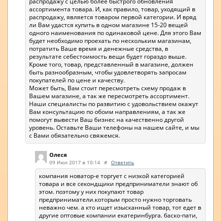
распродажу с целью более быстрого обновления
ассортимента товара. И, как правило, товар, уходящий в
распродажу, является товаром первой категории. И вряд
ли Вам удастся купить в одном магазине 15-20 вещей
одного наименования по одинаковой цене. Для этого Вам
будет необходимо проехать по нескольким магазинам,
потратить Ваше время и денежные средства, в
результате себестоимость вещи будет гораздо выше.
Кроме того, товар, представленный в магазине, должен
быть разнообразным, чтобы удовлетворять запросам
покупателей по цене и качеству.
Может быть, Вам стоит пересмотреть схему продаж в
Вашем магазине, а так же пересмотреть ассортимент.
Наши специалисты по развитию с удовольствием окажут
Вам консультацию по обоим направлениям, а так же
помогут вывести Ваш бизнес на качественно другой
уровень. Оставьте Ваши телефоны на нашем сайте, и мы
с Вами обязательно свяжемся.
Олеся
09 Июл 2017 в 10:14
#
Ответить
компания новатор-е торгует с низкой категорией
товара и все секондщики предприниматели знают об
этом. поэтому у них покупают товар
предприниматели.которым просто нужно торговать
неважно чем. а кто ищет изысканный товар, тот едет в
другие оптовые компании екатеринбурга. баско-пати,