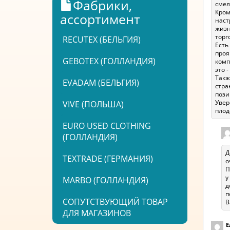
Фабрики,
смел
Кром
ассортимент
наст
жизн
торг
RECUTEX (БЕЛЬГИЯ)
Есть
проя
GEBOTEX (ГОЛЛАНДИЯ)
комп
это -
Такж
EVADAM (БЕЛЬГИЯ)
стра
пози
Увер
VIVE (ПОЛЬША)
плод
EURO USED CLOTHING
(ГОЛЛАНДИЯ)
Д
TEXTRADE (ГЕРМАНИЯ)
о
П
у
MARBO (ГОЛЛАНДИЯ)
д
п
СОПУТСТВУЮЩИЙ ТОВАР
В
ДЛЯ МАГАЗИНОВ
Е