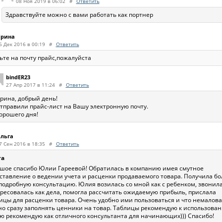
08 Ноя 2019 в 06:02
#
Ответить
Здравствуйте можно с вами работать как портнер
рина
6 Дек 2016 в 00:19
#
Ответить
ьте на почту прайс,пожалуйста
bindER23
27 Апр 2017 в 11:24
#
Ответить
рина, добрый день!
тправили прайс-лист на Вашу электронную почту.
орошего дня!
льга
7 Сен 2016 в 18:35
#
Ответить
га
шое спасибо Юлии Гареевой! Обратилась в компанию имея смутное
ставление о ведении учета и расценки продаваемого товара. Получила бо
подробную консультацию. Юлия возилась со мной как с ребенком, звонила
ресовалась как дела, помогла рассчитать ожидаемую прибыль, прислала
ицы для расценки товара. Очень удобно ими пользоваться и что немалов
о сразу заполнять ценники на товар. Таблицы рекомендую к использован
 рекомендую как отличного консультанта для начинающих))) Спасибо!