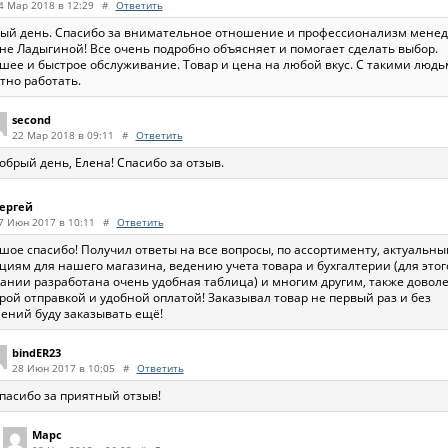
4 Мар 2018 в 12:29
#
Ответить
ый день. Спасибо за внимательное отношение и профессионализм мене
не Ладыгиной! Все очень подробно объясняет и помогает сделать выбор.
шее и быстрое обслуживание. Товар и цена на любой вкус. С такими люд
тно работать.
second
22 Мар 2018 в 09:11
#
Ответить
обрый день, Елена! Спасибо за отзыв.
ергей
7 Июн 2017 в 10:11
#
Ответить
шое спасибо! Получил ответы на все вопросы, по ассортименту, актуальн
циям для нашего магазина, ведению учета товара и бухгалтерии (для этог
ании разработана очень удобная таблица) и многим другим, также довол
рой отправкой и удобной оплатой! Заказывал товар не первый раз и без
ений буду заказывать ещё!
bindER23
28 Июн 2017 в 10:05
#
Ответить
пасибо за приятный отзыв!
Марс