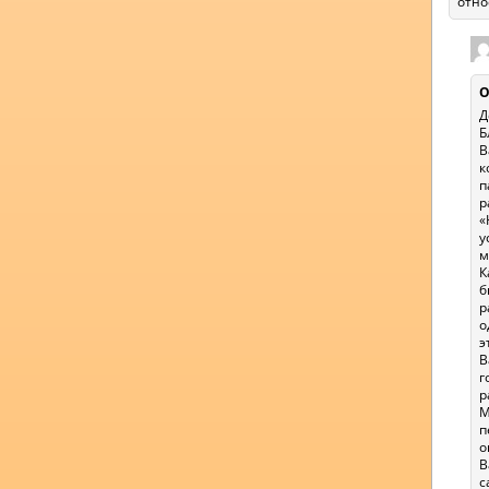
отно
О
Д
Б
В
к
п
р
«
у
м
К
б
р
о
э
В
г
р
М
п
о
В
с