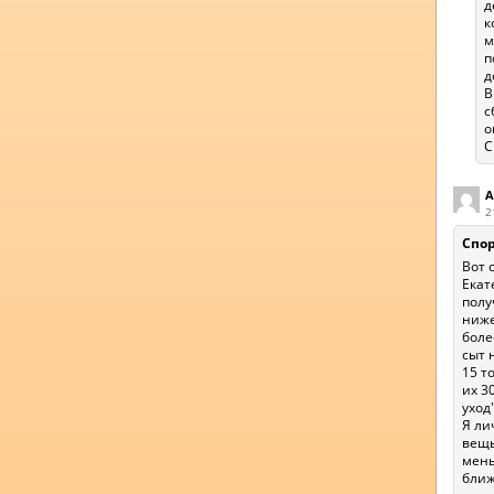
д
к
м
п
д
В
с
о
С
А
2
Спо
Вот 
Екат
полу
ниже
боле
сыт 
15 т
их 3
уход
Я ли
вещь
мень
ближ