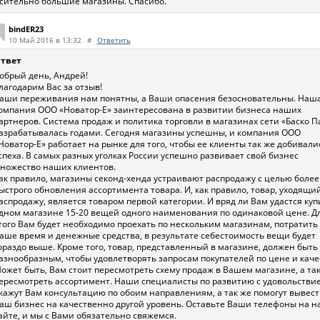
сительно большие магазины. Спасибо.
bindER23
10 Май 2016 в 13:32
#
Ответить
твет
обрый день, Андрей!
лагодарим Вас за отзыв!
аши переживания нам понятны, а Ваши опасения безосновательны. Наш
омпания ООО «Новатор-Е» заинтересована в развитии бизнеса наших
артнеров. Система продаж и политика торговли в магазинах сети «Баско П
азрабатывалась годами. Сегодня магазины успешны, и компания ООО
Новатор-Е» работает на рынке для того, чтобы ее клиенты так же добивали
спеха. В самых разных уголках России успешно развивает свой бизнес
ножество наших клиентов.
ак правило, магазины секонд-хенда устраивают распродажу с целью более
ыстрого обновления ассортимента товара. И, как правило, товар, уходящий
аспродажу, является товаром первой категории. И вряд ли Вам удастся куп
дном магазине 15-20 вещей одного наименования по одинаковой цене. Д
того Вам будет необходимо проехать по нескольким магазинам, потратить
аше время и денежные средства, в результате себестоимость вещи будет
ораздо выше. Кроме того, товар, представленный в магазине, должен быть
азнообразным, чтобы удовлетворять запросам покупателей по цене и каче
ожет быть, Вам стоит пересмотреть схему продаж в Вашем магазине, а та
ересмотреть ассортимент. Наши специалисты по развитию с удовольстви
кажут Вам консультацию по обоим направлениям, а так же помогут вывест
аш бизнес на качественно другой уровень. Оставьте Ваши телефоны на 
айте, и мы с Вами обязательно свяжемся.