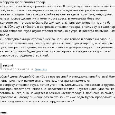
о беру понравившийся товар.
е приветливости и доброжелательности Юлии, хочу отметить ее позитив
рой, за которым проглядывается отменное чувство юмора и активная
енная позиция. Такие люди крайне нужны везде: в политике, медицине,
овле и производстве, ну и конечно же здесь, в компании Новатор.
 конечно то, что можно было бы улучшить: к примеру компания могла бы
вить бОльшую гибкость в вопросах отправки товара, к примеру, в транспо
ании отправка груза осуществляется только с утра, и никогда по выходным
 время.
е необходимо лицо, отвечающее за наличие товара в прайсе на главной
нице сайта компании, потому-что данные зачастую устарели, и некоторые
ции, которых нет давно, числятся в прайсе и дезориентируют покупателя.
ен, что компания будет дальше прогрессировать и надеюсь на долгое и
отворное сотрудничество с ней.
second
19 Май 2018 в 08:21
#
Ответить
обрый день, Андрей! Спасибо за прекрасный и эмоциональный отзыв! На
чень приятно и важно знать, что наши старания замечают.
о вопросу отправки груза, хотим уточнить следующее, что доставка грузов 
 нас происходит в течение дня, логистика же планируется накануне, так ка
оставок много, а ТК находятся в разных частях города. С прайсом на сайте,
оработаем. Благодарим еще раз за отзыв и так же рады будем продолжать 
ами плодотворное и приятное сотрудничество!!!
лена