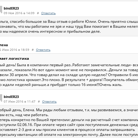
bindER23
09 Ноя 2016 в 14:09
#
Ответить
льга, спасибо большое за Ваш отзыв о работе Юлии. Очень приятно слыш
ознавать, что мы работаем не зря и наш труд Вам помогает в Вашем нелег
о мы надеемся очень интересном и прибыльном деле.
лена
6 Июн 2016 в 18:59
#
Ответить
ает логистика
ый день! Была в компании первый раз..Работают замечательные люди- вс
казали , показали.Но вот один момент мне не понравился...Деньги за това
вели 30 апреля. Что товар делал на складе целую неделю? Отправили 6 июн
мо логистика хромает.Это плохо. В результате + дорога! Покупатель обману
р ждали неделей раньше.а прибудет только 16 июня!!!Очень жаль.
bindER23
07 Июн 2016 в 11:47
#
Ответить
обрый день, Елена. Мы рады любым отзывам, т.к. мы развиваемся, а значи
ам есть, над чем работать.
еперь конкретно по Вашей претензии: деньги на расчетный счет компани
оступили 02.06.16. При оплате через сайт срок поступления денежных сред
оставляет 2-3 дня и мы просим клиентов в процессе оплаты запрашивать
ересылку квитанции об оплате на электронную почту. Далее после поступ