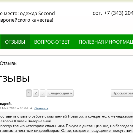
сот. +7 (343) 20
 место: одежда Second
вропейского качества!
ОТЗЫВЫ
ВОПРОС-ОТВЕТ
ПОЛЕЗНАЯ ИНФОРМА
Отзывы
тзывы
Просмотрет
1
2
3
Следующая »
ндрей.
7 Май 2018 в 09:04
#
Ответить
 оставить отзыв о работе с компанией Новатор, и конкретно, с менеджеро
етовой Юлией Валерьевной.
 всегда только категорию спальники. Покупаю дистанционно, но благодар
тивным и честным видеообзорам Юлии, создается ощущение присутствия,