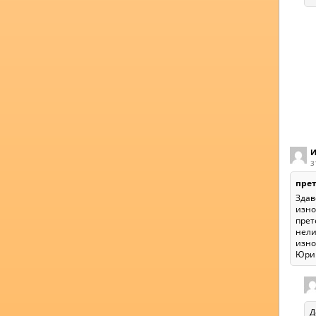
И
3
пре
Здав
изно
прет
нели
изно
Юрик
Д