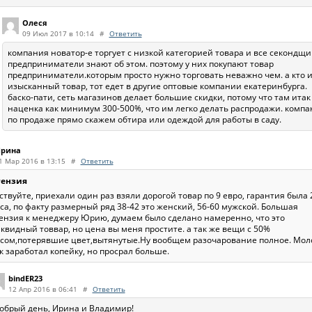
Олеся
09 Июл 2017 в 10:14
#
Ответить
компания новатор-е торгует с низкой категорией товара и все секондщи
предприниматели знают об этом. поэтому у них покупают товар
предприниматели.которым просто нужно торговать неважно чем. а кто 
изысканный товар, тот едет в другие оптовые компании екатеринбурга.
баско-пати, сеть магазинов делает большие скидки, потому что там итак
наценка как минимум 300-500%, что им легко делать распродажи. компа
по продаже прямо скажем обтира или одеждой для работы в саду.
рина
1 Мар 2016 в 13:15
#
Ответить
тензия
ствуйте, приехали один раз взяли дорогой товар по 9 евро, гарантия была
са, по факту размерный ряд 38-42 это женский, 56-60 мужской. Большая
ензия к менеджеру Юрию, думаем было сделано намеренно, что это
квидный товвар, но цена вы меня простите. а так же вещи с 50%
сом,потерявшие цвет,вытянутые.Ну вообщем разочарование полное. Мол
 заработал копейку, но просрал больше.
bindER23
12 Апр 2016 в 06:41
#
Ответить
обрый день, Ирина и Владимир!