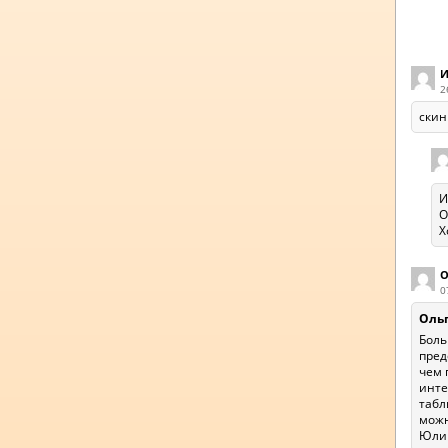
И
2
скин
И
О
Х
О
0
Оль
Боль
пред
чем 
инте
табл
можн
Юлию