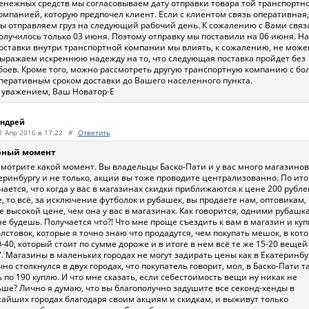
енежных средств мы согласовываем дату отправки товара той транспортн
омпанией, которую предпочел клиент. Если с клиентом связь оперативная,
ы отправляем груз на следующий рабочий день. К сожалению с Вами связ
олучилось только 03 июня. Поэтому отправку мы поставили на 06 июня. На
оставки внутри транспортной компании мы влиять, к сожалению, не може
ыражаем искреннюю надежду на то, что следующая поставка пройдет без
боев. Кроме того, можно рассмотреть другую транспортную компанию с бо
перативным сроком доставки до Вашего населенного пункта.
 уважением, Ваш Новатор-Е
ндрей
1 Апр 2016 в 17:22
#
Ответить
рный момент
смотрите какой момент. Вы владельцы Баско-Пати и у вас много магазинов
еринбургу и не только, акции вы тоже проводите централизованно. По ито
чается, что когда у вас в магазинах скидки приближаются к цене 200 рубле
, то всё, за исключение футболок и рубашек, вы продаете нам, оптовикам, 
е высокой цене, чем она у вас в магазинах. Как говорится, одними рубашк
не будешь. Получается что?! Что мне проще съездить к вам в магазин и куп
олстовок, которые я точно знаю что продадутся, чем покупать мешок, в кот
0-40, который стоит по сумме дороже и в итоге в нем всё те же 15-20 вещей
". Магазины в маленьких городах не могут задирать цены как в Екатеринбу
чно столкнулся в двух городах, что покупатель говорит, мол, в Баско-Пати т
 по 190 куплю. И что мне сказать, если себестоимость вещи ну никак не
ше? Лично я думаю, что вы благополучно задушите все секонд-хенды в
айших городах благодаря своим акциям и скидкам, и выживут только