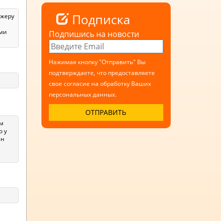
Подписка
джеру
ьми
Подпишись на новости
Нажимая кнопку "Отправить" Вы
подтверждаете, что предоставляете
свое согласие на обработку Ваших
персональных данных.
ым
о у
ен