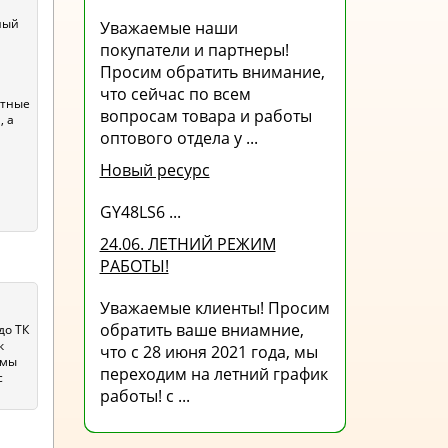
ный
Уважаемые наши
покупатели и партнеры!
Просим обратить внимание,
что сейчас по всем
ртные
вопросам товара и работы
, а
оптового отдела у ...
Новый ресурс
GY48LS6 ...
24.06. ЛЕТНИЙ РЕЖИМ
РАБОТЫ!
м
Уважаемые клиенты! Просим
обратить ваше вниамние,
до ТК
к
что с 28 июня 2021 года, мы
 мы
переходим на летний график
с
работы! с ...