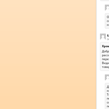
О
с
н
Е
0
Хром
Добр
расс
пере
Види
това
Д
н
Т
п
с
п