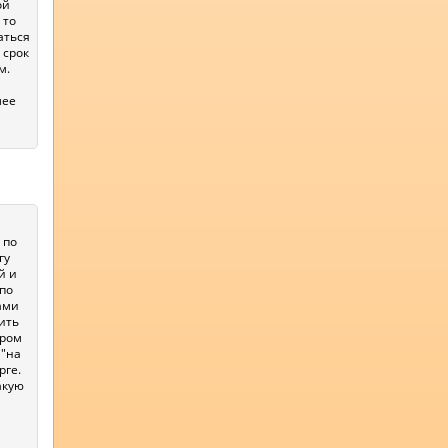
ой
 то
аться
 срок
м.
лее
 по
гу
й и
по
ами
ить
ором
 "на
рге.
акую