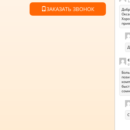
1
ЗАКАЗАТЬ ЗВОНОК
Добр
Окса
Хоро
прия
Д
С
0
Боль
пози
комп
быст
сомн
С